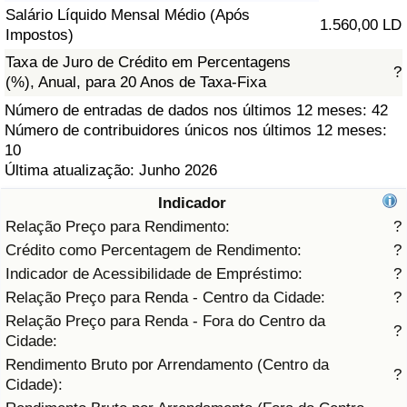
Salário Líquido Mensal Médio (Após
1.560,00 LD
Saúde
Impostos)
Taxa de Juro de Crédito em Percentagens
?
Indicador de Saúde (Atual)
(%), Anual, para 20 Anos de Taxa-Fixa
Número de entradas de dados nos últimos 12 meses: 42
Indicador de Saúde
Número de contribuidores únicos nos últimos 12 meses:
10
Última atualização: Junho 2026
Indicador de Saúde por País
Indicador
Poluição
Relação Preço para Rendimento:
?
Crédito como Percentagem de Rendimento:
?
Indicador de Poluição (Atual)
Indicador de Acessibilidade de Empréstimo:
?
Relação Preço para Renda - Centro da Cidade:
?
Índice de poluição
Relação Preço para Renda - Fora do Centro da
?
Cidade:
Indicador de Poluição por País
Rendimento Bruto por Arrendamento (Centro da
?
Cidade):
Trânsito