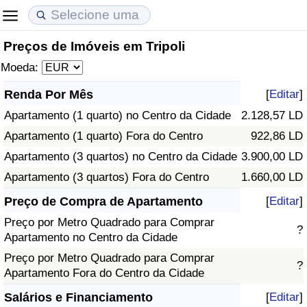
Preços de Imóveis em Tripoli
Custo de Vida
Preços de Imóveis
Qualidade de Vida
Moeda:
Indicador de Custo de Vida (Atual)
Indicador de Preços de Imóveis (Atual)
Indicador de Qualidade de Vida
Renda Por Mês
[
Editar
]
Apartamento (1 quarto) no Centro da Cidade
2.128,57 LD
Indicador de Custo de Vida
Indicador de Preços de Imóveis
Indicador de Qualidade de Vida (Atual)
Apartamento (1 quarto) Fora do Centro
922,86 LD
Indicador de Custo de Vida Por País
Indicador de Preços de Imóveis por País
Índice de qualidade de vida por país
Apartamento (3 quartos) no Centro da Cidade
3.900,00 LD
Apartamento (3 quartos) Fora do Centro
1.660,00 LD
em Aqaba
Crime
Preço de Compra de Apartamento
[
Editar
]
Preço por Metro Quadrado para Comprar
Taxa do Indicador de Crime (Atual)
?
Apartamento no Centro da Cidade
Preço por Metro Quadrado para Comprar
Indicador de Crime
?
Apartamento Fora do Centro da Cidade
Índice de criminalidade por país
Salários e Financiamento
[
Editar
]