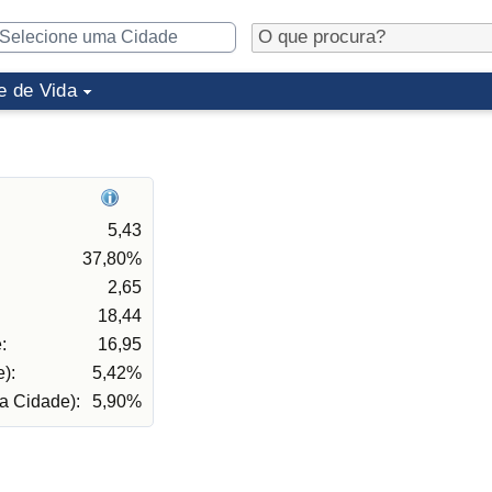
e de Vida
5,43
37,80%
2,65
18,44
:
16,95
):
5,42%
a Cidade):
5,90%