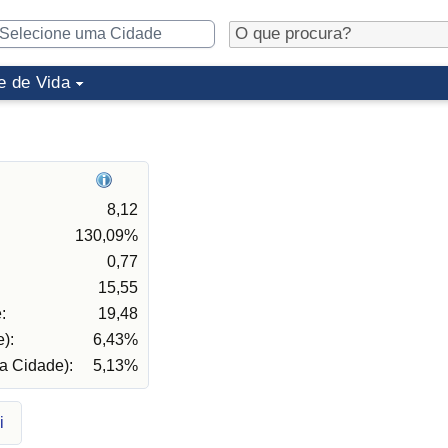
e de Vida
8,12
130,09%
0,77
15,55
:
19,48
):
6,43%
a Cidade):
5,13%
i