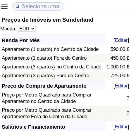
Preços de Imóveis em Sunderland
Custo de Vida
Preços de Imóveis
Qualidade de Vida
Moeda:
Indicador de Custo de Vida (Atual)
Indicador de Preços de Imóveis (Atual)
Indicador de Qualidade de Vida
Renda Por Mês
[
Editar
]
Apartamento (1 quarto) no Centro da Cidade
590,00 £
Indicador de Custo de Vida
Indicador de Preços de Imóveis
Indicador de Qualidade de Vida (Atual)
Apartamento (1 quarto) Fora do Centro
450,00 £
Indicador de Custo de Vida Por País
Indicador de Preços de Imóveis por País
Índice de qualidade de vida por país
Apartamento (3 quartos) no Centro da Cidade
1.000,00 £
Apartamento (3 quartos) Fora do Centro
725,00 £
em Aqaba
Crime
Preço de Compra de Apartamento
[
Editar
]
Preço por Metro Quadrado para Comprar
Taxa do Indicador de Crime (Atual)
?
Apartamento no Centro da Cidade
Preço por Metro Quadrado para Comprar
Indicador de Crime
?
Apartamento Fora do Centro da Cidade
Índice de criminalidade por país
Salários e Financiamento
[
Editar
]