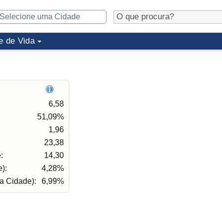
e de Vida
6,58
51,09%
1,96
23,38
:
14,30
):
4,28%
a Cidade):
6,99%