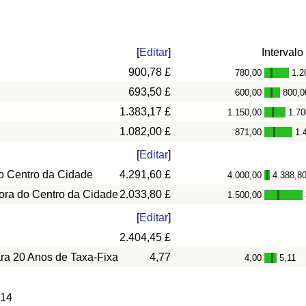
[
Editar
]
Intervalo
900,78 £
780,00
1.2
-
693,50 £
600,00
800,0
-
1.383,17 £
1.150,00
1.70
-
1.082,00 £
871,00
1.
-
[
Editar
]
o Centro da Cidade
4.291,60 £
4.000,00
4.388,8
-
ora do Centro da Cidade
2.033,80 £
1.500,00
-
[
Editar
]
2.404,45 £
ara 20 Anos de Taxa-Fixa
4,77
4,00
5,11
-
 14