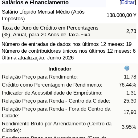
Salários e Financiamento
[
Editar
]
Saúde
Salário Líquido Mensal Médio (Após
138.000,00 ¥
Impostos)
Indicador de Saúde (Atual)
Taxa de Juro de Crédito em Percentagens
2,73
(%), Anual, para 20 Anos de Taxa-Fixa
Indicador de Saúde
Número de entradas de dados nos últimos 12 meses: 19
Número de contribuidores únicos nos últimos 12 meses: 6
Última atualização: Junho 2026
Indicador de Saúde por País
Indicador
Poluição
Relação Preço para Rendimento:
11,78
Crédito como Percentagem de Rendimento:
76,44%
Indicador de Poluição (Atual)
Indicador de Acessibilidade de Empréstimo:
1,31
Relação Preço para Renda - Centro da Cidade:
25,30
Índice de poluição
Relação Preço para Renda - Fora do Centro da
17,90
Cidade:
Indicador de Poluição por País
Rendimento Bruto por Arrendamento (Centro da
3,95%
Cidade):
Trânsito