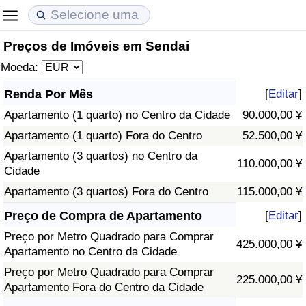
Preços de Imóveis em Sendai
Custo de Vida
Preços de Imóveis
Qualidade de Vida
Moeda:
Indicador de Custo de Vida (Atual)
Indicador de Preços de Imóveis (Atual)
Indicador de Qualidade de Vida
Renda Por Mês
[
Editar
]
Apartamento (1 quarto) no Centro da Cidade
90.000,00 ¥
Indicador de Custo de Vida
Indicador de Preços de Imóveis
Indicador de Qualidade de Vida (Atual)
Apartamento (1 quarto) Fora do Centro
52.500,00 ¥
Indicador de Custo de Vida Por País
Indicador de Preços de Imóveis por País
Índice de qualidade de vida por país
Apartamento (3 quartos) no Centro da
110.000,00 ¥
Cidade
em Aqaba
Crime
Apartamento (3 quartos) Fora do Centro
115.000,00 ¥
Preço de Compra de Apartamento
[
Editar
]
Taxa do Indicador de Crime (Atual)
Preço por Metro Quadrado para Comprar
425.000,00 ¥
Apartamento no Centro da Cidade
Indicador de Crime
Preço por Metro Quadrado para Comprar
225.000,00 ¥
Apartamento Fora do Centro da Cidade
Índice de criminalidade por país