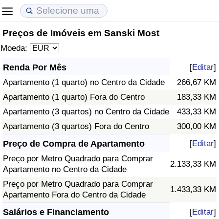
Preços de Imóveis em Sanski Most
Custo de Vida
Preços de Imóveis
Qualidade de Vida
Moeda:
Indicador de Custo de Vida (Atual)
Indicador de Preços de Imóveis (Atual)
Indicador de Qualidade de Vida
Renda Por Mês
[
Editar
]
Apartamento (1 quarto) no Centro da Cidade
266,67 KM
Indicador de Custo de Vida
Indicador de Preços de Imóveis
Indicador de Qualidade de Vida (Atual)
Apartamento (1 quarto) Fora do Centro
183,33 KM
Indicador de Custo de Vida Por País
Indicador de Preços de Imóveis por País
Índice de qualidade de vida por país
Apartamento (3 quartos) no Centro da Cidade
433,33 KM
Apartamento (3 quartos) Fora do Centro
300,00 KM
em Aqaba
Crime
Preço de Compra de Apartamento
[
Editar
]
Preço por Metro Quadrado para Comprar
Taxa do Indicador de Crime (Atual)
2.133,33 KM
Apartamento no Centro da Cidade
Preço por Metro Quadrado para Comprar
Indicador de Crime
1.433,33 KM
Apartamento Fora do Centro da Cidade
Índice de criminalidade por país
Salários e Financiamento
[
Editar
]