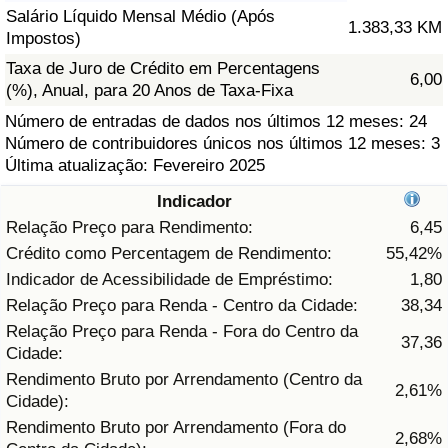
Salário Líquido Mensal Médio (Após
1.383,33 KM
Saúde
Impostos)
Taxa de Juro de Crédito em Percentagens
6,00
Indicador de Saúde (Atual)
(%), Anual, para 20 Anos de Taxa-Fixa
Número de entradas de dados nos últimos 12 meses: 24
Indicador de Saúde
Número de contribuidores únicos nos últimos 12 meses: 3
Última atualização: Fevereiro 2025
Indicador de Saúde por País
Indicador
Relação Preço para Rendimento:
6,45
Poluição
Crédito como Percentagem de Rendimento:
55,42%
Indicador de Acessibilidade de Empréstimo:
1,80
Indicador de Poluição (Atual)
Relação Preço para Renda - Centro da Cidade:
38,34
Relação Preço para Renda - Fora do Centro da
Índice de poluição
37,36
Cidade:
Rendimento Bruto por Arrendamento (Centro da
2,61%
Indicador de Poluição por País
Cidade):
Rendimento Bruto por Arrendamento (Fora do
2,68%
Trânsito