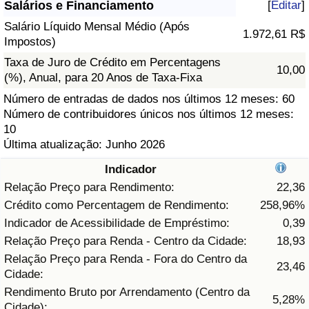
Salários e Financiamento
[
Editar
]
Saúde
Salário Líquido Mensal Médio (Após
1.972,61 R$
Impostos)
Indicador de Saúde (Atual)
Taxa de Juro de Crédito em Percentagens
10,00
(%), Anual, para 20 Anos de Taxa-Fixa
Indicador de Saúde
Número de entradas de dados nos últimos 12 meses: 60
Número de contribuidores únicos nos últimos 12 meses:
10
Indicador de Saúde por País
Última atualização: Junho 2026
Poluição
Indicador
Relação Preço para Rendimento:
22,36
Indicador de Poluição (Atual)
Crédito como Percentagem de Rendimento:
258,96%
Indicador de Acessibilidade de Empréstimo:
0,39
Índice de poluição
Relação Preço para Renda - Centro da Cidade:
18,93
Relação Preço para Renda - Fora do Centro da
23,46
Indicador de Poluição por País
Cidade:
Rendimento Bruto por Arrendamento (Centro da
5,28%
Trânsito
Cidade):