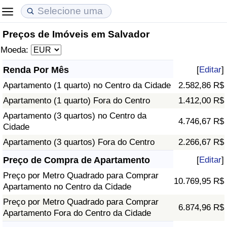
Preços de Imóveis em Salvador
Custo de Vida
Preços de Imóveis
Qualidade de Vida
Moeda:
Indicador de Custo de Vida (Atual)
Indicador de Preços de Imóveis (Atual)
Indicador de Qualidade de Vida
Renda Por Mês
[
Editar
]
Apartamento (1 quarto) no Centro da Cidade
2.582,86 R$
Indicador de Custo de Vida
Indicador de Preços de Imóveis
Indicador de Qualidade de Vida (Atual)
Apartamento (1 quarto) Fora do Centro
1.412,00 R$
Indicador de Custo de Vida Por País
Indicador de Preços de Imóveis por País
Índice de qualidade de vida por país
Apartamento (3 quartos) no Centro da
4.746,67 R$
Cidade
em Aqaba
Crime
Apartamento (3 quartos) Fora do Centro
2.266,67 R$
Preço de Compra de Apartamento
[
Editar
]
Taxa do Indicador de Crime (Atual)
Preço por Metro Quadrado para Comprar
10.769,95 R$
Apartamento no Centro da Cidade
Indicador de Crime
Preço por Metro Quadrado para Comprar
6.874,96 R$
Apartamento Fora do Centro da Cidade
Índice de criminalidade por país