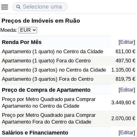
Preços de Imóveis em Ruão
Custo de Vida
Preços de Imóveis
Qualidade de Vida
Moeda:
Indicador de Custo de Vida (Atual)
Indicador de Preços de Imóveis (Atual)
Indicador de Qualidade de Vida
Renda Por Mês
[
Editar
]
Apartamento (1 quarto) no Centro da Cidade
611,00 €
Indicador de Custo de Vida
Indicador de Preços de Imóveis
Indicador de Qualidade de Vida (Atual)
Apartamento (1 quarto) Fora do Centro
497,50 €
Indicador de Custo de Vida Por País
Indicador de Preços de Imóveis por País
Índice de qualidade de vida por país
Apartamento (3 quartos) no Centro da Cidade
1.105,00 €
Apartamento (3 quartos) Fora do Centro
819,75 €
em Aqaba
Crime
Preço de Compra de Apartamento
[
Editar
]
Preço por Metro Quadrado para Comprar
Taxa do Indicador de Crime (Atual)
3.449,60 €
Apartamento no Centro da Cidade
Preço por Metro Quadrado para Comprar
Indicador de Crime
2.070,00 €
Apartamento Fora do Centro da Cidade
Índice de criminalidade por país
Salários e Financiamento
[
Editar
]