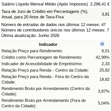
Salário Líquido Mensal Médio (Após Impostos)
2.296,41 €
Saúde
Taxa de Juro de Crédito em Percentagens (%),
3,81
Anual, para 20 Anos de Taxa-Fixa
Indicador de Saúde (Atual)
Número de entradas de dados nos últimos 12 meses: 47
Número de contribuidores únicos nos últimos 12 meses: 7
Indicador de Saúde
Última atualização: Junho 2026
Indicador
Indicador de Saúde por País
Relação Preço para Rendimento:
6,01
Crédito como Percentagem de Rendimento:
42,99%
Poluição
Indicador de Acessibilidade de Empréstimo:
2,33
Relação Preço para Renda - Centro da Cidade:
25,82
Indicador de Poluição (Atual)
Relação Preço para Renda - Fora do Centro da
19,82
Cidade:
Índice de poluição
Rendimento Bruto por Arrendamento (Centro da
3,87%
Cidade):
Indicador de Poluição por País
Rendimento Bruto por Arrendamento (Fora do
5,04%
Centro da Cidade):
Trânsito