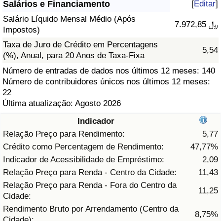
Salários e Financiamento
[
Editar
]
Saúde
Salário Líquido Mensal Médio (Após
7.972,85 ﷼
Impostos)
Indicador de Saúde (Atual)
Taxa de Juro de Crédito em Percentagens
5,54
(%), Anual, para 20 Anos de Taxa-Fixa
Indicador de Saúde
Número de entradas de dados nos últimos 12 meses: 140
Número de contribuidores únicos nos últimos 12 meses:
22
Indicador de Saúde por País
Última atualização: Agosto 2026
Poluição
Indicador
Relação Preço para Rendimento:
5,77
Indicador de Poluição (Atual)
Crédito como Percentagem de Rendimento:
47,77%
Indicador de Acessibilidade de Empréstimo:
2,09
Índice de poluição
Relação Preço para Renda - Centro da Cidade:
11,43
Relação Preço para Renda - Fora do Centro da
11,25
Indicador de Poluição por País
Cidade:
Rendimento Bruto por Arrendamento (Centro da
8,75%
Trânsito
Cidade):