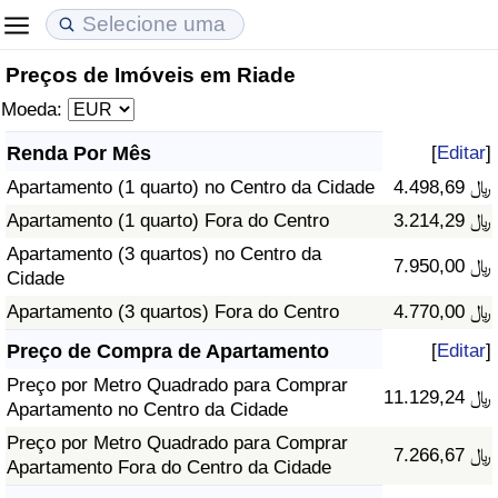
Preços de Imóveis em Riade
Custo de Vida
Preços de Imóveis
Qualidade de Vida
Moeda:
Indicador de Custo de Vida (Atual)
Indicador de Preços de Imóveis (Atual)
Indicador de Qualidade de Vida
Renda Por Mês
[
Editar
]
Apartamento (1 quarto) no Centro da Cidade
4.498,69 ﷼
Indicador de Custo de Vida
Indicador de Preços de Imóveis
Indicador de Qualidade de Vida (Atual)
Apartamento (1 quarto) Fora do Centro
3.214,29 ﷼
Indicador de Custo de Vida Por País
Indicador de Preços de Imóveis por País
Índice de qualidade de vida por país
Apartamento (3 quartos) no Centro da
7.950,00 ﷼
Cidade
em Aqaba
Crime
Apartamento (3 quartos) Fora do Centro
4.770,00 ﷼
Preço de Compra de Apartamento
[
Editar
]
Taxa do Indicador de Crime (Atual)
Preço por Metro Quadrado para Comprar
11.129,24 ﷼
Apartamento no Centro da Cidade
Indicador de Crime
Preço por Metro Quadrado para Comprar
7.266,67 ﷼
Apartamento Fora do Centro da Cidade
Índice de criminalidade por país