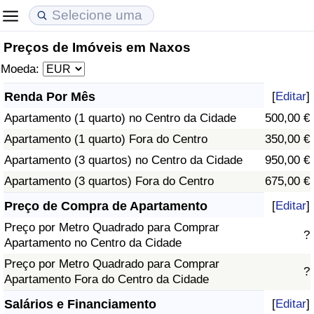
Preços de Imóveis em Naxos
Custo de Vida
Preços de Imóveis
Qualidade de Vida
Moeda:
Indicador de Custo de Vida (Atual)
Indicador de Preços de Imóveis (Atual)
Indicador de Qualidade de Vida
Renda Por Mês
[
Editar
]
Apartamento (1 quarto) no Centro da Cidade
500,00 €
Indicador de Custo de Vida
Indicador de Preços de Imóveis
Indicador de Qualidade de Vida (Atual)
Apartamento (1 quarto) Fora do Centro
350,00 €
Indicador de Custo de Vida Por País
Indicador de Preços de Imóveis por País
Índice de qualidade de vida por país
Apartamento (3 quartos) no Centro da Cidade
950,00 €
Apartamento (3 quartos) Fora do Centro
675,00 €
em Aqaba
Crime
Preço de Compra de Apartamento
[
Editar
]
Preço por Metro Quadrado para Comprar
Taxa do Indicador de Crime (Atual)
?
Apartamento no Centro da Cidade
Preço por Metro Quadrado para Comprar
Indicador de Crime
?
Apartamento Fora do Centro da Cidade
Índice de criminalidade por país
Salários e Financiamento
[
Editar
]