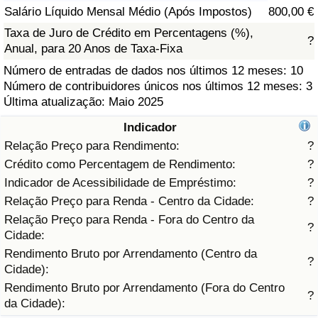
Salário Líquido Mensal Médio (Após Impostos)
800,00 €
Saúde
Taxa de Juro de Crédito em Percentagens (%),
?
Anual, para 20 Anos de Taxa-Fixa
Indicador de Saúde (Atual)
Número de entradas de dados nos últimos 12 meses: 10
Número de contribuidores únicos nos últimos 12 meses: 3
Indicador de Saúde
Última atualização: Maio 2025
Indicador
Indicador de Saúde por País
Relação Preço para Rendimento:
?
Crédito como Percentagem de Rendimento:
?
Poluição
Indicador de Acessibilidade de Empréstimo:
?
Relação Preço para Renda - Centro da Cidade:
?
Indicador de Poluição (Atual)
Relação Preço para Renda - Fora do Centro da
?
Cidade:
Índice de poluição
Rendimento Bruto por Arrendamento (Centro da
?
Cidade):
Indicador de Poluição por País
Rendimento Bruto por Arrendamento (Fora do Centro
?
da Cidade):
Trânsito