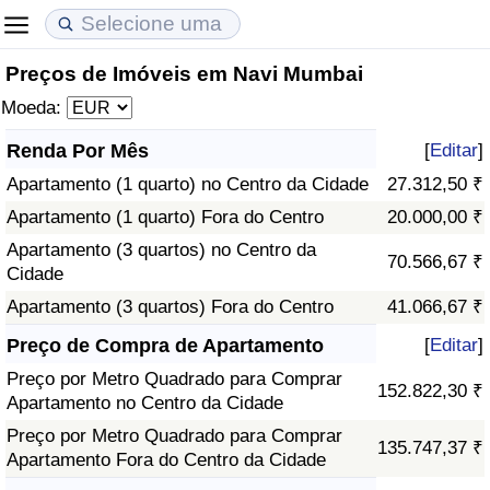
Preços de Imóveis em Navi Mumbai
Custo de Vida
Preços de Imóveis
Qualidade de Vida
Moeda:
Indicador de Custo de Vida (Atual)
Indicador de Preços de Imóveis (Atual)
Indicador de Qualidade de Vida
Renda Por Mês
[
Editar
]
Apartamento (1 quarto) no Centro da Cidade
27.312,50 ₹
Indicador de Custo de Vida
Indicador de Preços de Imóveis
Indicador de Qualidade de Vida (Atual)
Apartamento (1 quarto) Fora do Centro
20.000,00 ₹
Indicador de Custo de Vida Por País
Indicador de Preços de Imóveis por País
Índice de qualidade de vida por país
Apartamento (3 quartos) no Centro da
70.566,67 ₹
Cidade
em Aqaba
Crime
Apartamento (3 quartos) Fora do Centro
41.066,67 ₹
Preço de Compra de Apartamento
[
Editar
]
Taxa do Indicador de Crime (Atual)
Preço por Metro Quadrado para Comprar
152.822,30 ₹
Apartamento no Centro da Cidade
Indicador de Crime
Preço por Metro Quadrado para Comprar
135.747,37 ₹
Apartamento Fora do Centro da Cidade
Índice de criminalidade por país