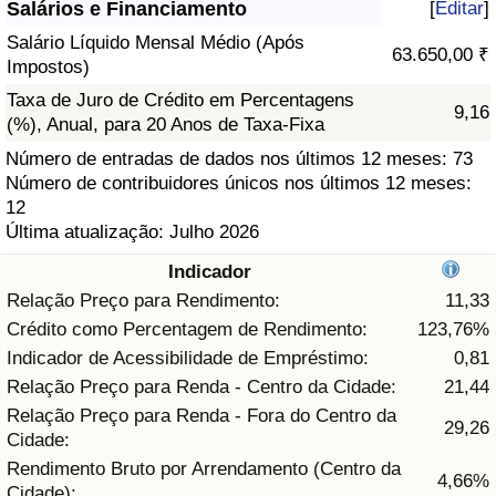
Salários e Financiamento
[
Editar
]
Saúde
Salário Líquido Mensal Médio (Após
63.650,00 ₹
Impostos)
Indicador de Saúde (Atual)
Taxa de Juro de Crédito em Percentagens
9,16
(%), Anual, para 20 Anos de Taxa-Fixa
Indicador de Saúde
Número de entradas de dados nos últimos 12 meses: 73
Número de contribuidores únicos nos últimos 12 meses:
12
Indicador de Saúde por País
Última atualização: Julho 2026
Poluição
Indicador
Relação Preço para Rendimento:
11,33
Indicador de Poluição (Atual)
Crédito como Percentagem de Rendimento:
123,76%
Indicador de Acessibilidade de Empréstimo:
0,81
Índice de poluição
Relação Preço para Renda - Centro da Cidade:
21,44
Relação Preço para Renda - Fora do Centro da
29,26
Indicador de Poluição por País
Cidade:
Rendimento Bruto por Arrendamento (Centro da
4,66%
Trânsito
Cidade):