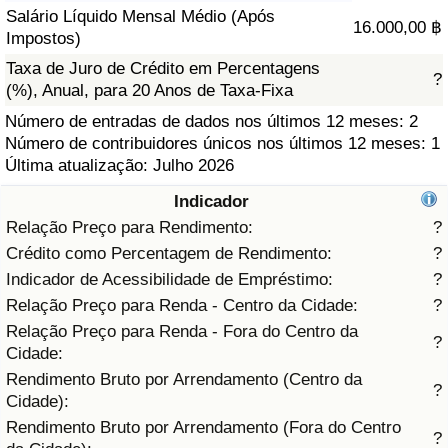
Salário Líquido Mensal Médio (Após
16.000,00 ฿
Saúde
Impostos)
Taxa de Juro de Crédito em Percentagens
?
Indicador de Saúde (Atual)
(%), Anual, para 20 Anos de Taxa-Fixa
Número de entradas de dados nos últimos 12 meses: 2
Indicador de Saúde
Número de contribuidores únicos nos últimos 12 meses: 1
Última atualização: Julho 2026
Indicador de Saúde por País
Indicador
Relação Preço para Rendimento:
?
Poluição
Crédito como Percentagem de Rendimento:
?
Indicador de Acessibilidade de Empréstimo:
?
Indicador de Poluição (Atual)
Relação Preço para Renda - Centro da Cidade:
?
Relação Preço para Renda - Fora do Centro da
Índice de poluição
?
Cidade:
Rendimento Bruto por Arrendamento (Centro da
?
Indicador de Poluição por País
Cidade):
Rendimento Bruto por Arrendamento (Fora do Centro
?
Trânsito