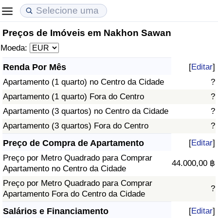
Preços de Imóveis em Nakhon Sawan
Custo de Vida
Preços de Imóveis
Qualidade de Vida
Moeda:
Indicador de Custo de Vida (Atual)
Indicador de Preços de Imóveis (Atual)
Indicador de Qualidade de Vida
Renda Por Mês
[
Editar
]
Apartamento (1 quarto) no Centro da Cidade
?
Indicador de Custo de Vida
Indicador de Preços de Imóveis
Indicador de Qualidade de Vida (Atual)
Apartamento (1 quarto) Fora do Centro
?
Indicador de Custo de Vida Por País
Indicador de Preços de Imóveis por País
Índice de qualidade de vida por país
Apartamento (3 quartos) no Centro da Cidade
?
Apartamento (3 quartos) Fora do Centro
?
em Aqaba
Crime
Preço de Compra de Apartamento
[
Editar
]
Preço por Metro Quadrado para Comprar
Taxa do Indicador de Crime (Atual)
44.000,00 ฿
Apartamento no Centro da Cidade
Preço por Metro Quadrado para Comprar
Indicador de Crime
?
Apartamento Fora do Centro da Cidade
Índice de criminalidade por país
Salários e Financiamento
[
Editar
]