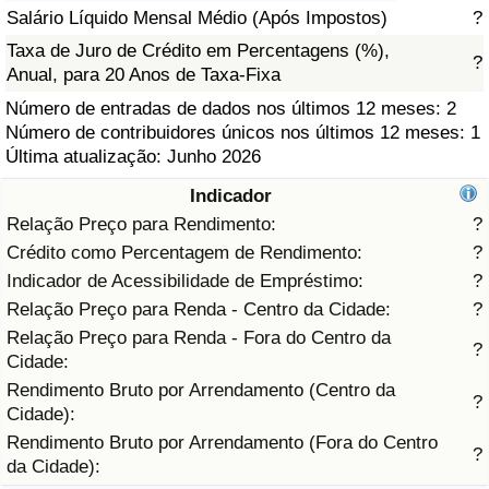
Salário Líquido Mensal Médio (Após Impostos)
?
Saúde
Taxa de Juro de Crédito em Percentagens (%),
?
Anual, para 20 Anos de Taxa-Fixa
Indicador de Saúde (Atual)
Número de entradas de dados nos últimos 12 meses: 2
Número de contribuidores únicos nos últimos 12 meses: 1
Indicador de Saúde
Última atualização: Junho 2026
Indicador
Indicador de Saúde por País
Relação Preço para Rendimento:
?
Crédito como Percentagem de Rendimento:
?
Poluição
Indicador de Acessibilidade de Empréstimo:
?
Relação Preço para Renda - Centro da Cidade:
?
Indicador de Poluição (Atual)
Relação Preço para Renda - Fora do Centro da
?
Cidade:
Índice de poluição
Rendimento Bruto por Arrendamento (Centro da
?
Cidade):
Indicador de Poluição por País
Rendimento Bruto por Arrendamento (Fora do Centro
?
da Cidade):
Trânsito