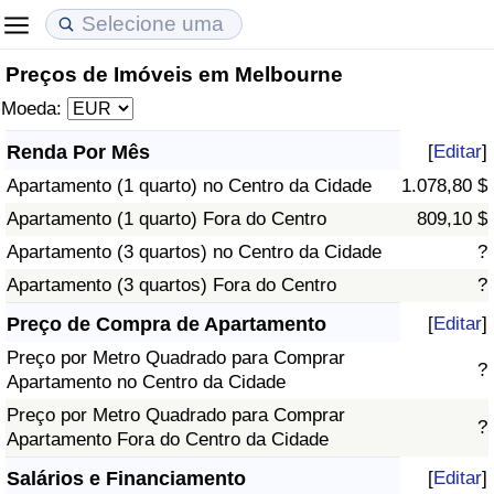
Preços de Imóveis em Melbourne
Custo de Vida
Preços de Imóveis
Qualidade de Vida
Moeda:
Indicador de Custo de Vida (Atual)
Indicador de Preços de Imóveis (Atual)
Indicador de Qualidade de Vida
Renda Por Mês
[
Editar
]
Apartamento (1 quarto) no Centro da Cidade
1.078,80 $
Indicador de Custo de Vida
Indicador de Preços de Imóveis
Indicador de Qualidade de Vida (Atual)
Apartamento (1 quarto) Fora do Centro
809,10 $
Indicador de Custo de Vida Por País
Indicador de Preços de Imóveis por País
Índice de qualidade de vida por país
Apartamento (3 quartos) no Centro da Cidade
?
Apartamento (3 quartos) Fora do Centro
?
em Aqaba
Crime
Preço de Compra de Apartamento
[
Editar
]
Preço por Metro Quadrado para Comprar
Taxa do Indicador de Crime (Atual)
?
Apartamento no Centro da Cidade
Preço por Metro Quadrado para Comprar
Indicador de Crime
?
Apartamento Fora do Centro da Cidade
Índice de criminalidade por país
Salários e Financiamento
[
Editar
]