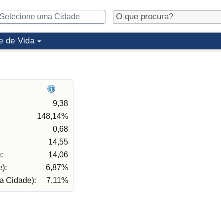
e de Vida
9,38
148,14%
0,68
14,55
:
14,06
):
6,87%
a Cidade):
7,11%