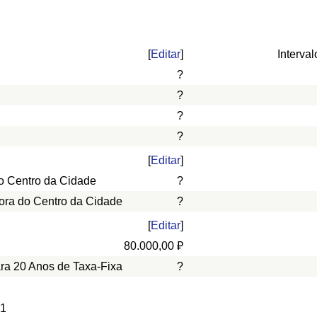
[
Editar
]
Interval
?
?
?
?
[
Editar
]
o Centro da Cidade
?
ora do Centro da Cidade
?
[
Editar
]
80.000,00 ₽
ara 20 Anos de Taxa-Fixa
?
 1