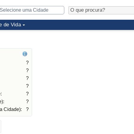
e de Vida
?
?
?
?
:
?
):
?
a Cidade):
?