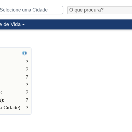
e de Vida
?
?
?
?
:
?
):
?
a Cidade):
?