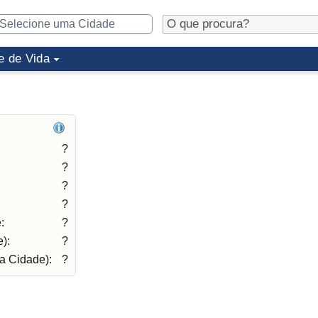
e de Vida
?
?
?
?
:
?
):
?
a Cidade):
?