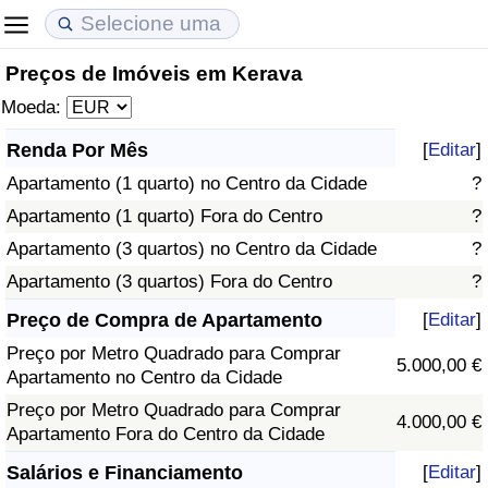
Preços de Imóveis em Kerava
Custo de Vida
Preços de Imóveis
Qualidade de Vida
Moeda:
Indicador de Custo de Vida (Atual)
Indicador de Preços de Imóveis (Atual)
Indicador de Qualidade de Vida
Renda Por Mês
[
Editar
]
Apartamento (1 quarto) no Centro da Cidade
?
Indicador de Custo de Vida
Indicador de Preços de Imóveis
Indicador de Qualidade de Vida (Atual)
Apartamento (1 quarto) Fora do Centro
?
Indicador de Custo de Vida Por País
Indicador de Preços de Imóveis por País
Índice de qualidade de vida por país
Apartamento (3 quartos) no Centro da Cidade
?
Apartamento (3 quartos) Fora do Centro
?
em Aqaba
Crime
Preço de Compra de Apartamento
[
Editar
]
Preço por Metro Quadrado para Comprar
Taxa do Indicador de Crime (Atual)
5.000,00 €
Apartamento no Centro da Cidade
Preço por Metro Quadrado para Comprar
Indicador de Crime
4.000,00 €
Apartamento Fora do Centro da Cidade
Índice de criminalidade por país
Salários e Financiamento
[
Editar
]