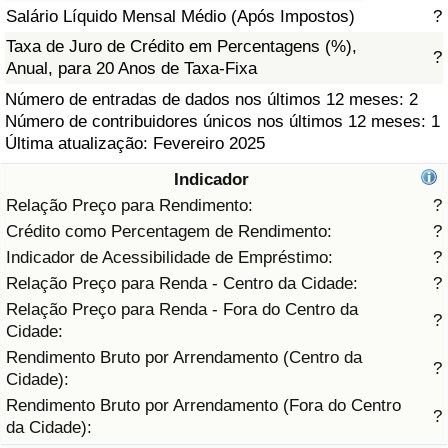
Salário Líquido Mensal Médio (Após Impostos)
?
Saúde
Taxa de Juro de Crédito em Percentagens (%),
?
Anual, para 20 Anos de Taxa-Fixa
Indicador de Saúde (Atual)
Número de entradas de dados nos últimos 12 meses: 2
Número de contribuidores únicos nos últimos 12 meses: 1
Indicador de Saúde
Última atualização: Fevereiro 2025
Indicador
Indicador de Saúde por País
Relação Preço para Rendimento:
?
Crédito como Percentagem de Rendimento:
?
Poluição
Indicador de Acessibilidade de Empréstimo:
?
Relação Preço para Renda - Centro da Cidade:
?
Indicador de Poluição (Atual)
Relação Preço para Renda - Fora do Centro da
?
Cidade:
Índice de poluição
Rendimento Bruto por Arrendamento (Centro da
?
Cidade):
Indicador de Poluição por País
Rendimento Bruto por Arrendamento (Fora do Centro
?
da Cidade):
Trânsito