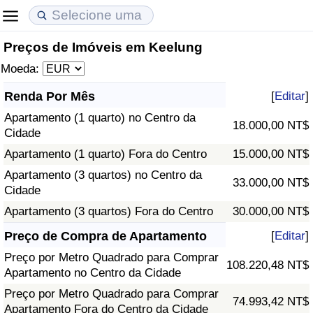
Preços de Imóveis em Keelung
Custo de Vida
Preços de Imóveis
Qualidade de Vida
Moeda:
Indicador de Custo de Vida (Atual)
Indicador de Preços de Imóveis (Atual)
Indicador de Qualidade de Vida
Renda Por Mês
[
Editar
]
Apartamento (1 quarto) no Centro da
Indicador de Custo de Vida
Indicador de Preços de Imóveis
Indicador de Qualidade de Vida (Atual)
18.000,00 NT$
Cidade
Apartamento (1 quarto) Fora do Centro
15.000,00 NT$
Indicador de Custo de Vida Por País
Indicador de Preços de Imóveis por País
Índice de qualidade de vida por país
Apartamento (3 quartos) no Centro da
33.000,00 NT$
Cidade
em Aqaba
Crime
Apartamento (3 quartos) Fora do Centro
30.000,00 NT$
Taxa do Indicador de Crime (Atual)
Preço de Compra de Apartamento
[
Editar
]
Preço por Metro Quadrado para Comprar
108.220,48 NT$
Indicador de Crime
Apartamento no Centro da Cidade
Preço por Metro Quadrado para Comprar
74.993,42 NT$
Índice de criminalidade por país
Apartamento Fora do Centro da Cidade