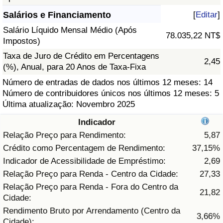
Salários e Financiamento
[
Editar
]
Saúde
Salário Líquido Mensal Médio (Após
78.035,22 NT$
Impostos)
Indicador de Saúde (Atual)
Taxa de Juro de Crédito em Percentagens
2,45
(%), Anual, para 20 Anos de Taxa-Fixa
Indicador de Saúde
Número de entradas de dados nos últimos 12 meses: 14
Número de contribuidores únicos nos últimos 12 meses: 5
Indicador de Saúde por País
Última atualização: Novembro 2025
Poluição
Indicador
Relação Preço para Rendimento:
5,87
Indicador de Poluição (Atual)
Crédito como Percentagem de Rendimento:
37,15%
Indicador de Acessibilidade de Empréstimo:
2,69
Índice de poluição
Relação Preço para Renda - Centro da Cidade:
27,33
Relação Preço para Renda - Fora do Centro da
21,82
Indicador de Poluição por País
Cidade:
Rendimento Bruto por Arrendamento (Centro da
3,66%
Trânsito
Cidade):