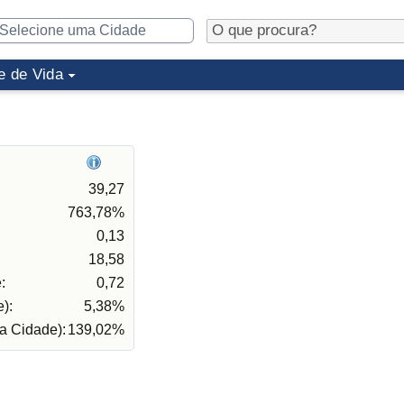
e de Vida
39,27
763,78%
0,13
18,58
:
0,72
):
5,38%
a Cidade):
139,02%