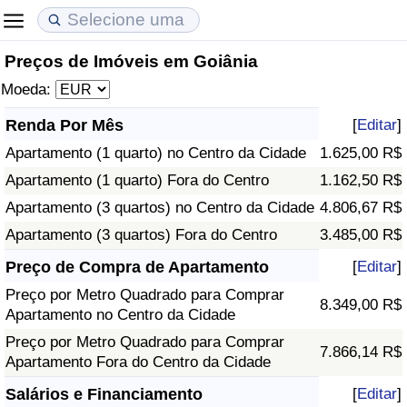
Preços de Imóveis em Goiânia
Custo de Vida
Preços de Imóveis
Qualidade de Vida
Moeda:
Indicador de Custo de Vida (Atual)
Indicador de Preços de Imóveis (Atual)
Indicador de Qualidade de Vida
Renda Por Mês
[
Editar
]
Apartamento (1 quarto) no Centro da Cidade
1.625,00 R$
Indicador de Custo de Vida
Indicador de Preços de Imóveis
Indicador de Qualidade de Vida (Atual)
Apartamento (1 quarto) Fora do Centro
1.162,50 R$
Indicador de Custo de Vida Por País
Indicador de Preços de Imóveis por País
Índice de qualidade de vida por país
Apartamento (3 quartos) no Centro da Cidade
4.806,67 R$
Apartamento (3 quartos) Fora do Centro
3.485,00 R$
em Aqaba
Crime
Preço de Compra de Apartamento
[
Editar
]
Preço por Metro Quadrado para Comprar
Taxa do Indicador de Crime (Atual)
8.349,00 R$
Apartamento no Centro da Cidade
Preço por Metro Quadrado para Comprar
Indicador de Crime
7.866,14 R$
Apartamento Fora do Centro da Cidade
Índice de criminalidade por país
Salários e Financiamento
[
Editar
]