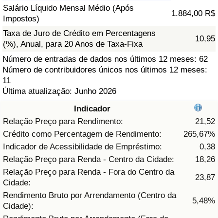
Salário Líquido Mensal Médio (Após
1.884,00 R$
Saúde
Impostos)
Taxa de Juro de Crédito em Percentagens
10,95
Indicador de Saúde (Atual)
(%), Anual, para 20 Anos de Taxa-Fixa
Número de entradas de dados nos últimos 12 meses: 62
Indicador de Saúde
Número de contribuidores únicos nos últimos 12 meses:
11
Última atualização: Junho 2026
Indicador de Saúde por País
Indicador
Poluição
Relação Preço para Rendimento:
21,52
Crédito como Percentagem de Rendimento:
265,67%
Indicador de Poluição (Atual)
Indicador de Acessibilidade de Empréstimo:
0,38
Relação Preço para Renda - Centro da Cidade:
18,26
Índice de poluição
Relação Preço para Renda - Fora do Centro da
23,87
Cidade:
Indicador de Poluição por País
Rendimento Bruto por Arrendamento (Centro da
5,48%
Cidade):
Trânsito