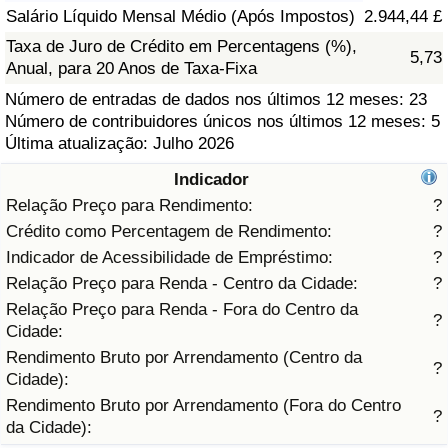
Salário Líquido Mensal Médio (Após Impostos)
2.944,44 £
Saúde
Taxa de Juro de Crédito em Percentagens (%),
5,73
Anual, para 20 Anos de Taxa-Fixa
Indicador de Saúde (Atual)
Número de entradas de dados nos últimos 12 meses: 23
Número de contribuidores únicos nos últimos 12 meses: 5
Indicador de Saúde
Última atualização: Julho 2026
Indicador
Indicador de Saúde por País
Relação Preço para Rendimento:
?
Crédito como Percentagem de Rendimento:
?
Poluição
Indicador de Acessibilidade de Empréstimo:
?
Relação Preço para Renda - Centro da Cidade:
?
Indicador de Poluição (Atual)
Relação Preço para Renda - Fora do Centro da
?
Cidade:
Índice de poluição
Rendimento Bruto por Arrendamento (Centro da
?
Cidade):
Indicador de Poluição por País
Rendimento Bruto por Arrendamento (Fora do Centro
?
da Cidade):
Trânsito