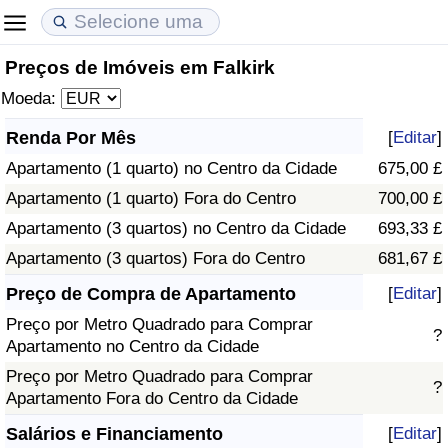
Preços de Imóveis em Falkirk
Custo de Vida
Preços de Imóveis
Qualidade de Vida
Moeda:
Indicador de Custo de Vida (Atual)
Indicador de Preços de Imóveis (Atual)
Indicador de Qualidade de Vida
Renda Por Mês
[
Editar
]
Apartamento (1 quarto) no Centro da Cidade
675,00 £
Indicador de Custo de Vida
Indicador de Preços de Imóveis
Indicador de Qualidade de Vida (Atual)
Apartamento (1 quarto) Fora do Centro
700,00 £
Indicador de Custo de Vida Por País
Indicador de Preços de Imóveis por País
Índice de qualidade de vida por país
Apartamento (3 quartos) no Centro da Cidade
693,33 £
Apartamento (3 quartos) Fora do Centro
681,67 £
em Aqaba
Crime
Preço de Compra de Apartamento
[
Editar
]
Preço por Metro Quadrado para Comprar
Taxa do Indicador de Crime (Atual)
?
Apartamento no Centro da Cidade
Preço por Metro Quadrado para Comprar
Indicador de Crime
?
Apartamento Fora do Centro da Cidade
Índice de criminalidade por país
Salários e Financiamento
[
Editar
]