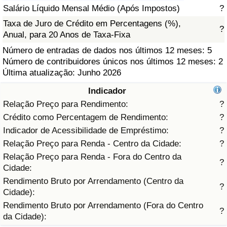
Salário Líquido Mensal Médio (Após Impostos)
?
Saúde
Taxa de Juro de Crédito em Percentagens (%),
?
Anual, para 20 Anos de Taxa-Fixa
Indicador de Saúde (Atual)
Número de entradas de dados nos últimos 12 meses: 5
Número de contribuidores únicos nos últimos 12 meses: 2
Indicador de Saúde
Última atualização: Junho 2026
Indicador
Indicador de Saúde por País
Relação Preço para Rendimento:
?
Crédito como Percentagem de Rendimento:
?
Poluição
Indicador de Acessibilidade de Empréstimo:
?
Relação Preço para Renda - Centro da Cidade:
?
Indicador de Poluição (Atual)
Relação Preço para Renda - Fora do Centro da
?
Cidade:
Índice de poluição
Rendimento Bruto por Arrendamento (Centro da
?
Cidade):
Indicador de Poluição por País
Rendimento Bruto por Arrendamento (Fora do Centro
?
da Cidade):
Trânsito