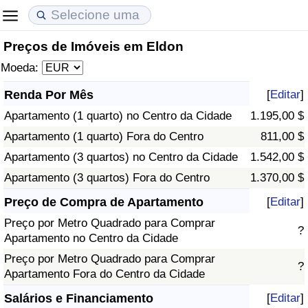
Preços de Imóveis em Eldon
Custo de Vida
Preços de Imóveis
Qualidade de Vida
Moeda:
Indicador de Custo de Vida (Atual)
Indicador de Preços de Imóveis (Atual)
Indicador de Qualidade de Vida
Renda Por Mês
[
Editar
]
Apartamento (1 quarto) no Centro da Cidade
1.195,00 $
Indicador de Custo de Vida
Indicador de Preços de Imóveis
Indicador de Qualidade de Vida (Atual)
Apartamento (1 quarto) Fora do Centro
811,00 $
Indicador de Custo de Vida Por País
Indicador de Preços de Imóveis por País
Índice de qualidade de vida por país
Apartamento (3 quartos) no Centro da Cidade
1.542,00 $
Apartamento (3 quartos) Fora do Centro
1.370,00 $
em Aqaba
Crime
Preço de Compra de Apartamento
[
Editar
]
Preço por Metro Quadrado para Comprar
Taxa do Indicador de Crime (Atual)
?
Apartamento no Centro da Cidade
Preço por Metro Quadrado para Comprar
Indicador de Crime
?
Apartamento Fora do Centro da Cidade
Índice de criminalidade por país
Salários e Financiamento
[
Editar
]