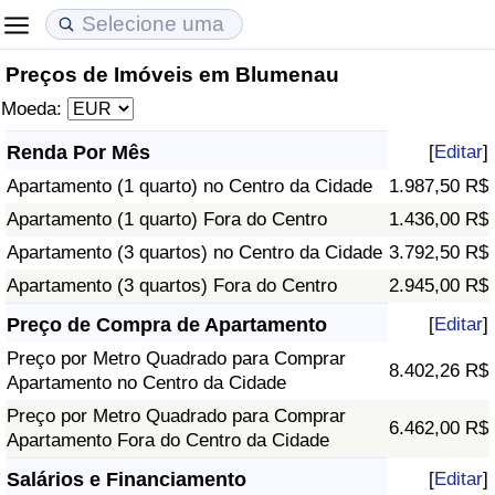
Preços de Imóveis em Blumenau
Custo de Vida
Preços de Imóveis
Qualidade de Vida
Moeda:
Indicador de Custo de Vida (Atual)
Indicador de Preços de Imóveis (Atual)
Indicador de Qualidade de Vida
Renda Por Mês
[
Editar
]
Apartamento (1 quarto) no Centro da Cidade
1.987,50 R$
Indicador de Custo de Vida
Indicador de Preços de Imóveis
Indicador de Qualidade de Vida (Atual)
Apartamento (1 quarto) Fora do Centro
1.436,00 R$
Indicador de Custo de Vida Por País
Indicador de Preços de Imóveis por País
Índice de qualidade de vida por país
Apartamento (3 quartos) no Centro da Cidade
3.792,50 R$
Apartamento (3 quartos) Fora do Centro
2.945,00 R$
em Aqaba
Crime
Preço de Compra de Apartamento
[
Editar
]
Preço por Metro Quadrado para Comprar
Taxa do Indicador de Crime (Atual)
8.402,26 R$
Apartamento no Centro da Cidade
Preço por Metro Quadrado para Comprar
Indicador de Crime
6.462,00 R$
Apartamento Fora do Centro da Cidade
Índice de criminalidade por país
Salários e Financiamento
[
Editar
]