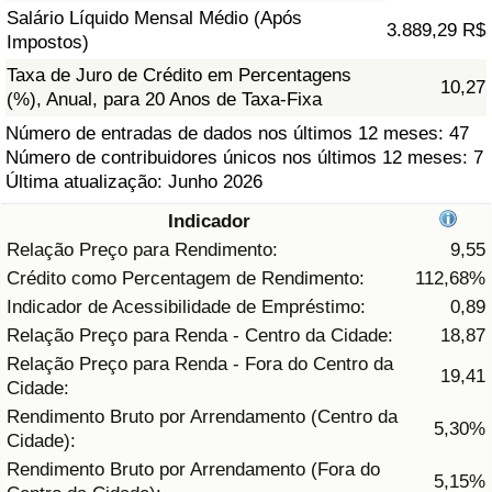
Salário Líquido Mensal Médio (Após
3.889,29 R$
Saúde
Impostos)
Taxa de Juro de Crédito em Percentagens
10,27
Indicador de Saúde (Atual)
(%), Anual, para 20 Anos de Taxa-Fixa
Número de entradas de dados nos últimos 12 meses: 47
Indicador de Saúde
Número de contribuidores únicos nos últimos 12 meses: 7
Última atualização: Junho 2026
Indicador de Saúde por País
Indicador
Relação Preço para Rendimento:
9,55
Poluição
Crédito como Percentagem de Rendimento:
112,68%
Indicador de Acessibilidade de Empréstimo:
0,89
Indicador de Poluição (Atual)
Relação Preço para Renda - Centro da Cidade:
18,87
Relação Preço para Renda - Fora do Centro da
Índice de poluição
19,41
Cidade:
Rendimento Bruto por Arrendamento (Centro da
5,30%
Indicador de Poluição por País
Cidade):
Rendimento Bruto por Arrendamento (Fora do
5,15%
Trânsito