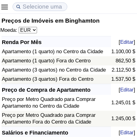
Preços de Imóveis em Binghamton
Custo de Vida
Preços de Imóveis
Qualidade de Vida
Moeda:
Indicador de Custo de Vida (Atual)
Indicador de Preços de Imóveis (Atual)
Indicador de Qualidade de Vida
Renda Por Mês
[
Editar
]
Apartamento (1 quarto) no Centro da Cidade
1.100,00 $
Indicador de Custo de Vida
Indicador de Preços de Imóveis
Indicador de Qualidade de Vida (Atual)
Apartamento (1 quarto) Fora do Centro
862,50 $
Indicador de Custo de Vida Por País
Indicador de Preços de Imóveis por País
Índice de qualidade de vida por país
Apartamento (3 quartos) no Centro da Cidade
2.112,50 $
Apartamento (3 quartos) Fora do Centro
1.537,50 $
em Aqaba
Crime
Preço de Compra de Apartamento
[
Editar
]
Preço por Metro Quadrado para Comprar
Taxa do Indicador de Crime (Atual)
1.245,01 $
Apartamento no Centro da Cidade
Preço por Metro Quadrado para Comprar
Indicador de Crime
1.245,00 $
Apartamento Fora do Centro da Cidade
Índice de criminalidade por país
Salários e Financiamento
[
Editar
]