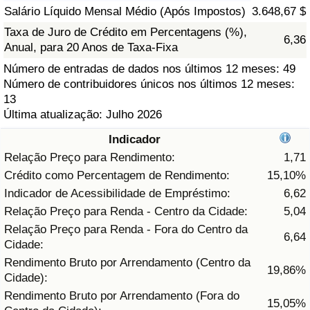
Salário Líquido Mensal Médio (Após Impostos)
3.648,67 $
Saúde
Taxa de Juro de Crédito em Percentagens (%),
6,36
Anual, para 20 Anos de Taxa-Fixa
Indicador de Saúde (Atual)
Número de entradas de dados nos últimos 12 meses: 49
Número de contribuidores únicos nos últimos 12 meses:
Indicador de Saúde
13
Última atualização: Julho 2026
Indicador de Saúde por País
Indicador
Relação Preço para Rendimento:
1,71
Poluição
Crédito como Percentagem de Rendimento:
15,10%
Indicador de Acessibilidade de Empréstimo:
6,62
Indicador de Poluição (Atual)
Relação Preço para Renda - Centro da Cidade:
5,04
Relação Preço para Renda - Fora do Centro da
Índice de poluição
6,64
Cidade:
Rendimento Bruto por Arrendamento (Centro da
19,86%
Indicador de Poluição por País
Cidade):
Rendimento Bruto por Arrendamento (Fora do
15,05%
Trânsito