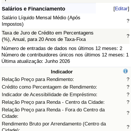
Salários e Financiamento
[
Editar
]
Saúde
Salário Líquido Mensal Médio (Após
?
Impostos)
Indicador de Saúde (Atual)
Taxa de Juro de Crédito em Percentagens
?
(%), Anual, para 20 Anos de Taxa-Fixa
Indicador de Saúde
Número de entradas de dados nos últimos 12 meses: 2
Número de contribuidores únicos nos últimos 12 meses: 1
Indicador de Saúde por País
Última atualização: Junho 2026
Poluição
Indicador
Relação Preço para Rendimento:
?
Indicador de Poluição (Atual)
Crédito como Percentagem de Rendimento:
?
Indicador de Acessibilidade de Empréstimo:
?
Índice de poluição
Relação Preço para Renda - Centro da Cidade:
?
Relação Preço para Renda - Fora do Centro da
?
Indicador de Poluição por País
Cidade:
Rendimento Bruto por Arrendamento (Centro da
?
Trânsito
Cidade):