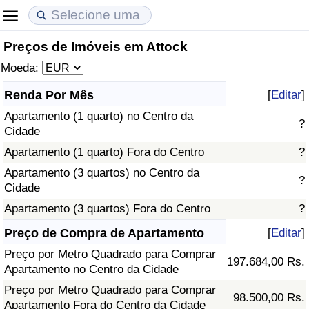
Preços de Imóveis em Attock
Custo de Vida
Preços de Imóveis
Qualidade de Vida
Moeda:
Indicador de Custo de Vida (Atual)
Indicador de Preços de Imóveis (Atual)
Indicador de Qualidade de Vida
Renda Por Mês
[
Editar
]
Apartamento (1 quarto) no Centro da
Indicador de Custo de Vida
Indicador de Preços de Imóveis
Indicador de Qualidade de Vida (Atual)
?
Cidade
Apartamento (1 quarto) Fora do Centro
?
Indicador de Custo de Vida Por País
Indicador de Preços de Imóveis por País
Índice de qualidade de vida por país
Apartamento (3 quartos) no Centro da
?
Cidade
em Aqaba
Crime
Apartamento (3 quartos) Fora do Centro
?
Taxa do Indicador de Crime (Atual)
Preço de Compra de Apartamento
[
Editar
]
Preço por Metro Quadrado para Comprar
197.684,00 Rs.
Indicador de Crime
Apartamento no Centro da Cidade
Preço por Metro Quadrado para Comprar
98.500,00 Rs.
Índice de criminalidade por país
Apartamento Fora do Centro da Cidade