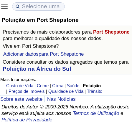
Poluição em Port Shepstone
Custo de Vida
Preços de Imóveis
Qualidade de Vida
Precisamos de mais colaboradores para
Port Shepstone
Indicador de Custo de Vida (Atual)
Indicador de Preços de Imóveis (Atual)
Indicador de Qualidade de Vida
para melhorar a qualidade dos nossos dados.
Vive em
Port Shepstone
?
Indicador de Custo de Vida
Indicador de Preços de Imóveis
Indicador de Qualidade de Vida (Atual)
Adicionar dadospara Port Shepstone
Considere consultar os dados agregados que temos para
Indicador de Custo de Vida Por País
Indicador de Preços de Imóveis por País
Índice de qualidade de vida por país
Poluição na África do Sul
Mais Informações:
em Aqaba
Crime
Custo de Vida
|
Crime
|
Clima
|
Saúde
|
Poluição
|
Preços de Imóveis
|
Qualidade de Vida
|
Trânsito
Taxa do Indicador de Crime (Atual)
Sobre este website
Nas Notícias
Direitos de Autor © 2009-2026 Numbeo. A utilização deste
Indicador de Crime
serviço está sujeita aos nossos
Termos de Utilização
e
Política de Privacidade
Índice de criminalidade por país