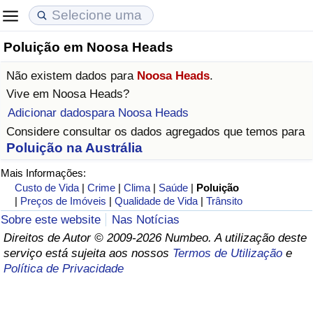
Poluição em Noosa Heads
Custo de Vida
Preços de Imóveis
Qualidade de Vida
Não existem dados para
Noosa Heads
.
Indicador de Custo de Vida (Atual)
Indicador de Preços de Imóveis (Atual)
Indicador de Qualidade de Vida
Vive em
Noosa Heads
?
Adicionar dadospara Noosa Heads
Indicador de Custo de Vida
Indicador de Preços de Imóveis
Indicador de Qualidade de Vida (Atual)
Considere consultar os dados agregados que temos para
Poluição na Austrália
Indicador de Custo de Vida Por País
Indicador de Preços de Imóveis por País
Índice de qualidade de vida por país
Mais Informações:
Custo de Vida
|
Crime
|
Clima
|
Saúde
|
Poluição
em Aqaba
Crime
|
Preços de Imóveis
|
Qualidade de Vida
|
Trânsito
Sobre este website
Nas Notícias
Taxa do Indicador de Crime (Atual)
Direitos de Autor © 2009-2026 Numbeo. A utilização deste
serviço está sujeita aos nossos
Termos de Utilização
e
Indicador de Crime
Política de Privacidade
Índice de criminalidade por país