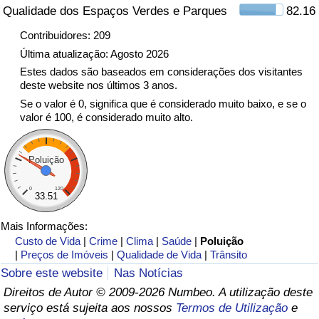
Qualidade dos Espaços Verdes e Parques
82.16
Indicador de Trânsito
Contribuidores: 209
Última atualização: Agosto 2026
Indicador de Trânsito (Atual)
Estes dados são baseados em considerações dos visitantes
deste website nos últimos 3 anos.
Se o valor é 0, significa que é considerado muito baixo, e se o
Indicador de Trânsito por País
valor é 100, é considerado muito alto.
Poluição
0
120
33.51
Mais Informações:
Custo de Vida
|
Crime
|
Clima
|
Saúde
|
Poluição
|
Preços de Imóveis
|
Qualidade de Vida
|
Trânsito
Sobre este website
Nas Notícias
Direitos de Autor © 2009-2026 Numbeo. A utilização deste
serviço está sujeita aos nossos
Termos de Utilização
e