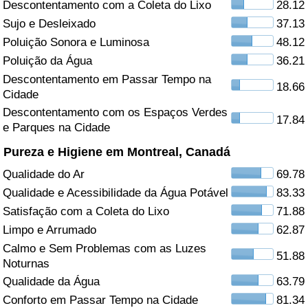
Descontentamento com a Coleta do Lixo
28.12
Sujo e Desleixado
37.13
Saúde
Poluição Sonora e Luminosa
48.12
Indicador de Saúde (Atual)
Poluição da Água
36.21
Descontentamento em Passar Tempo na
18.66
Cidade
Indicador de Saúde
Descontentamento com os Espaços Verdes
17.84
e Parques na Cidade
Indicador de Saúde por País
Pureza e Higiene em Montreal, Canadá
Poluição
Qualidade do Ar
69.78
Qualidade e Acessibilidade da Água Potável
83.33
Indicador de Poluição (Atual)
Satisfação com a Coleta do Lixo
71.88
Limpo e Arrumado
62.87
Índice de poluição
Calmo e Sem Problemas com as Luzes
51.88
Noturnas
Indicador de Poluição por País
Qualidade da Água
63.79
Conforto em Passar Tempo na Cidade
81.34
Trânsito