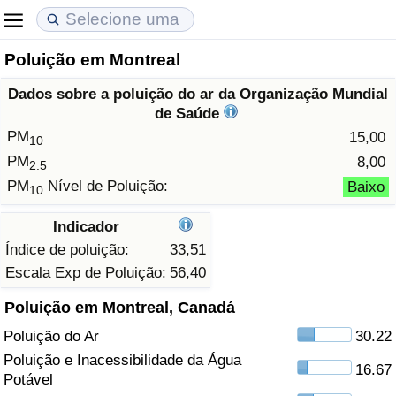
Poluição em Montreal
Custo de Vida
Preços de Imóveis
Qualidade de Vida
Dados sobre a poluição do ar da Organização Mundial
Indicador de Custo de Vida (Atual)
Indicador de Preços de Imóveis (Atual)
Indicador de Qualidade de Vida
de Saúde
PM
15,00
10
Indicador de Custo de Vida
Indicador de Preços de Imóveis
Indicador de Qualidade de Vida (Atual)
PM
8,00
2.5
PM
Nível de Poluição:
Baixo
10
Indicador de Custo de Vida Por País
Indicador de Preços de Imóveis por País
Índice de qualidade de vida por país
Indicador
em Aqaba
Crime
Índice de poluição:
33,51
Escala Exp de Poluição:
56,40
Taxa do Indicador de Crime (Atual)
Poluição em Montreal, Canadá
Poluição do Ar
30.22
Indicador de Crime
Poluição e Inacessibilidade da Água
16.67
Potável
Índice de criminalidade por país