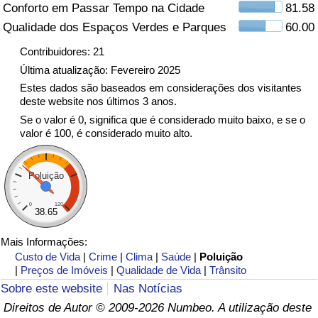
Conforto em Passar Tempo na Cidade
81.58
Qualidade dos Espaços Verdes e Parques
60.00
Indicador de Trânsito
Contribuidores: 21
Indicador de Trânsito (Atual)
Última atualização: Fevereiro 2025
Estes dados são baseados em considerações dos visitantes
deste website nos últimos 3 anos.
Indicador de Trânsito por País
Se o valor é 0, significa que é considerado muito baixo, e se o
valor é 100, é considerado muito alto.
Poluição
0
120
38.65
Mais Informações:
Custo de Vida
|
Crime
|
Clima
|
Saúde
|
Poluição
|
Preços de Imóveis
|
Qualidade de Vida
|
Trânsito
Sobre este website
Nas Notícias
Direitos de Autor © 2009-2026 Numbeo. A utilização deste