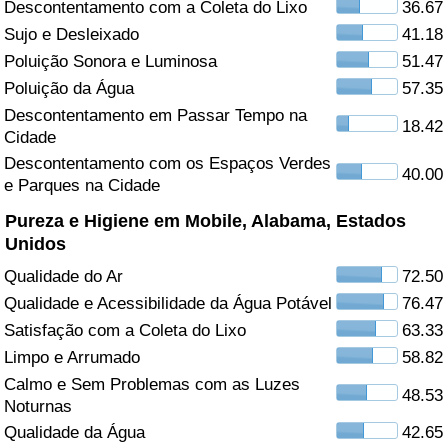
Descontentamento com a Coleta do Lixo
36.67
Sujo e Desleixado
41.18
Saúde
Poluição Sonora e Luminosa
51.47
Indicador de Saúde (Atual)
Poluição da Água
57.35
Descontentamento em Passar Tempo na
18.42
Cidade
Indicador de Saúde
Descontentamento com os Espaços Verdes
40.00
e Parques na Cidade
Indicador de Saúde por País
Pureza e Higiene em Mobile, Alabama, Estados
Poluição
Unidos
Qualidade do Ar
72.50
Indicador de Poluição (Atual)
Qualidade e Acessibilidade da Água Potável
76.47
Satisfação com a Coleta do Lixo
63.33
Índice de poluição
Limpo e Arrumado
58.82
Calmo e Sem Problemas com as Luzes
Indicador de Poluição por País
48.53
Noturnas
Qualidade da Água
42.65
Trânsito