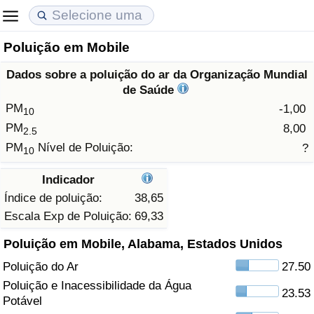
Poluição em Mobile
Custo de Vida
Preços de Imóveis
Qualidade de Vida
Dados sobre a poluição do ar da Organização Mundial
Indicador de Custo de Vida (Atual)
Indicador de Preços de Imóveis (Atual)
Indicador de Qualidade de Vida
de Saúde
PM
-1,00
10
Indicador de Custo de Vida
Indicador de Preços de Imóveis
Indicador de Qualidade de Vida (Atual)
PM
8,00
2.5
PM
Nível de Poluição:
?
10
Indicador de Custo de Vida Por País
Indicador de Preços de Imóveis por País
Índice de qualidade de vida por país
Indicador
em Aqaba
Crime
Índice de poluição:
38,65
Escala Exp de Poluição:
69,33
Taxa do Indicador de Crime (Atual)
Poluição em Mobile, Alabama, Estados Unidos
Poluição do Ar
27.50
Indicador de Crime
Poluição e Inacessibilidade da Água
23.53
Potável
Índice de criminalidade por país