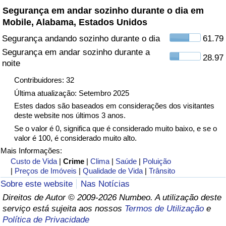
Segurança em andar sozinho durante o dia em
Mobile, Alabama, Estados Unidos
Indicador de Trânsito
Segurança andando sozinho durante o dia
61.79
Indicador de Trânsito (Atual)
Segurança em andar sozinho durante a
28.97
noite
Indicador de Trânsito por País
Contribuidores: 32
Última atualização: Setembro 2025
Estes dados são baseados em considerações dos visitantes
deste website nos últimos 3 anos.
Se o valor é 0, significa que é considerado muito baixo, e se o
valor é 100, é considerado muito alto.
Mais Informações:
Custo de Vida
|
Crime
|
Clima
|
Saúde
|
Poluição
|
Preços de Imóveis
|
Qualidade de Vida
|
Trânsito
Sobre este website
Nas Notícias
Direitos de Autor © 2009-2026 Numbeo. A utilização deste
serviço está sujeita aos nossos
Termos de Utilização
e
Política de Privacidade