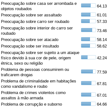
Preocupação sobre casa ser arrombada e
64.13
Saúde
objetos roubados
Preocupação sobre ser assaltado
61.01
Indicador de Saúde (Atual)
Preocupação sobre carro ser roubado
57.33
Preocupação sobre interior do carro ser
73.46
Indicador de Saúde
roubado
Preocupação sobre ser atacado
58.14
Indicador de Saúde por País
Preocupação sobe ser insultado
58.62
Preocupação sobre ser sujeito a um ataque
Poluição
físico devido à sua cor de pele, origem
42.24
étnica, sexo ou religião
Problema de pessoas consumirem ou
Indicador de Poluição (Atual)
77.59
traficarem drogas
Problema de criminalidade em habitações
Índice de poluição
67.81
como vandalismo e roubo
Problema de crimes violentos como
Indicador de Poluição por País
67.01
assaltos à mão armada
Problema de corrupção e suborno
64.66
Trânsito