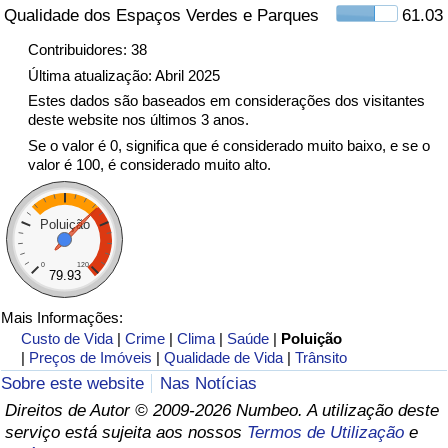
Qualidade dos Espaços Verdes e Parques
61.03
Indicador de Trânsito
Contribuidores: 38
Última atualização: Abril 2025
Indicador de Trânsito (Atual)
Estes dados são baseados em considerações dos visitantes
deste website nos últimos 3 anos.
Se o valor é 0, significa que é considerado muito baixo, e se o
Indicador de Trânsito por País
valor é 100, é considerado muito alto.
Poluição
0
120
79.93
Mais Informações:
Custo de Vida
|
Crime
|
Clima
|
Saúde
|
Poluição
|
Preços de Imóveis
|
Qualidade de Vida
|
Trânsito
Sobre este website
Nas Notícias
Direitos de Autor © 2009-2026 Numbeo. A utilização deste
serviço está sujeita aos nossos
Termos de Utilização
e