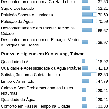
Descontentamento com a Coleta do Lixo
37.50
Sujo e Desleixado
52.21
Saúde
Poluição Sonora e Luminosa
70.59
Indicador de Saúde (Atual)
Poluição da Água
70.59
Descontentamento em Passar Tempo na
66.67
Cidade
Indicador de Saúde
Descontentamento com os Espaços Verdes
38.97
e Parques na Cidade
Indicador de Saúde por País
Pureza e Higiene em Kaohsiung, Taiwan
Poluição
Qualidade do Ar
18.92
Qualidade e Acessibilidade da Água Potável
41.18
Indicador de Poluição (Atual)
Satisfação com a Coleta do Lixo
62.50
Limpo e Arrumado
47.79
Índice de poluição
Calmo e Sem Problemas com as Luzes
29.41
Noturnas
Indicador de Poluição por País
Qualidade da Água
29.41
Conforto em Passar Tempo na Cidade
33.33
Trânsito