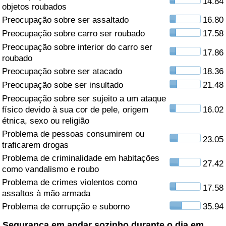
14.84
objetos roubados
Saúde
Preocupação sobre ser assaltado
16.80
Preocupação sobre carro ser roubado
17.58
Indicador de Saúde (Atual)
Preocupação sobre interior do carro ser
17.86
roubado
Indicador de Saúde
Preocupação sobre ser atacado
18.36
Preocupação sobe ser insultado
21.48
Indicador de Saúde por País
Preocupação sobre ser sujeito a um ataque
físico devido à sua cor de pele, origem
16.02
étnica, sexo ou religião
Poluição
Problema de pessoas consumirem ou
23.05
traficarem drogas
Indicador de Poluição (Atual)
Problema de criminalidade em habitações
27.42
como vandalismo e roubo
Índice de poluição
Problema de crimes violentos como
17.58
assaltos à mão armada
Indicador de Poluição por País
Problema de corrupção e suborno
35.94
Trânsito
Segurança em andar sozinho durante o dia em