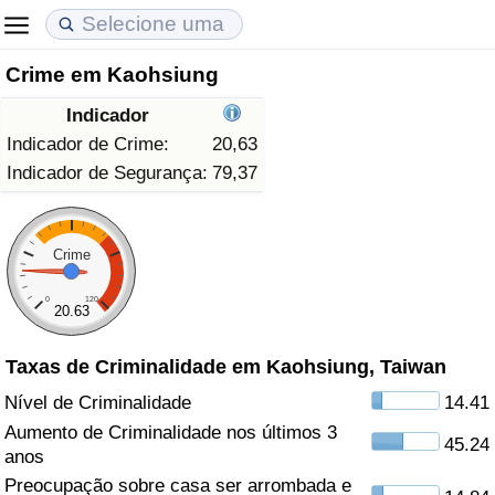
Crime em Kaohsiung
Custo de Vida
Preços de Imóveis
Qualidade de Vida
Indicador
Indicador de Custo de Vida (Atual)
Indicador de Preços de Imóveis (Atual)
Indicador de Qualidade de Vida
Indicador de Crime:
20,63
Indicador de Segurança:
79,37
Indicador de Custo de Vida
Indicador de Preços de Imóveis
Indicador de Qualidade de Vida (Atual)
Indicador de Custo de Vida Por País
Indicador de Preços de Imóveis por País
Índice de qualidade de vida por país
Crime
0
120
em Aqaba
Crime
20.63
Taxas de Criminalidade em Kaohsiung, Taiwan
Taxa do Indicador de Crime (Atual)
Nível de Criminalidade
14.41
Indicador de Crime
Aumento de Criminalidade nos últimos 3
45.24
anos
Índice de criminalidade por país
Preocupação sobre casa ser arrombada e