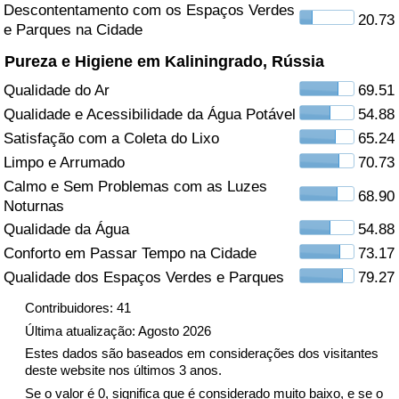
Descontentamento com os Espaços Verdes
20.73
e Parques na Cidade
Saúde
Pureza e Higiene em Kaliningrado, Rússia
Indicador de Saúde (Atual)
Qualidade do Ar
69.51
Qualidade e Acessibilidade da Água Potável
54.88
Indicador de Saúde
Satisfação com a Coleta do Lixo
65.24
Limpo e Arrumado
70.73
Indicador de Saúde por País
Calmo e Sem Problemas com as Luzes
68.90
Noturnas
Poluição
Qualidade da Água
54.88
Conforto em Passar Tempo na Cidade
73.17
Indicador de Poluição (Atual)
Qualidade dos Espaços Verdes e Parques
79.27
Índice de poluição
Contribuidores: 41
Última atualização: Agosto 2026
Indicador de Poluição por País
Estes dados são baseados em considerações dos visitantes
deste website nos últimos 3 anos.
Se o valor é 0, significa que é considerado muito baixo, e se o
Trânsito