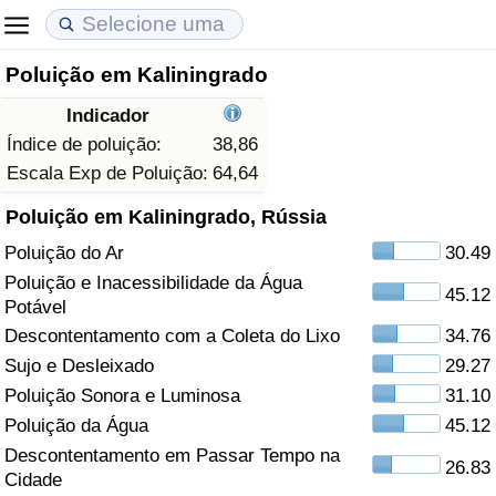
Poluição em Kaliningrado
Custo de Vida
Preços de Imóveis
Qualidade de Vida
Indicador
Indicador de Custo de Vida (Atual)
Indicador de Preços de Imóveis (Atual)
Indicador de Qualidade de Vida
Índice de poluição:
38,86
Escala Exp de Poluição:
64,64
Indicador de Custo de Vida
Indicador de Preços de Imóveis
Indicador de Qualidade de Vida (Atual)
Poluição em Kaliningrado, Rússia
Poluição do Ar
30.49
Indicador de Custo de Vida Por País
Indicador de Preços de Imóveis por País
Índice de qualidade de vida por país
Poluição e Inacessibilidade da Água
45.12
Potável
em Aqaba
Crime
Descontentamento com a Coleta do Lixo
34.76
Sujo e Desleixado
29.27
Taxa do Indicador de Crime (Atual)
Poluição Sonora e Luminosa
31.10
Indicador de Crime
Poluição da Água
45.12
Descontentamento em Passar Tempo na
26.83
Índice de criminalidade por país
Cidade