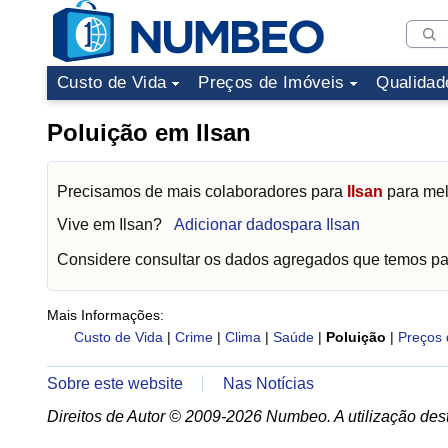
Custo de Vida
Preços de Imóveis
Qualidad
Poluição em Ilsan
Precisamos de mais colaboradores para
Ilsan
para mel
Vive em
Ilsan
?
Adicionar dadospara Ilsan
Considere consultar os dados agregados que temos p
Mais Informações:
Custo de Vida
|
Crime
|
Clima
|
Saúde
|
Poluição
|
Preços 
Sobre este website
Nas Notícias
Direitos de Autor © 2009-2026 Numbeo. A utilização dest