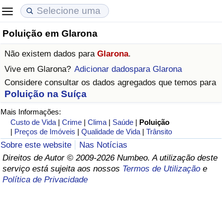
Poluição em Glarona
Custo de Vida
Preços de Imóveis
Qualidade de Vida
Não existem dados para
Glarona
.
Indicador de Custo de Vida (Atual)
Indicador de Preços de Imóveis (Atual)
Indicador de Qualidade de Vida
Vive em
Glarona
?
Adicionar dadospara Glarona
Considere consultar os dados agregados que temos para
Indicador de Custo de Vida
Indicador de Preços de Imóveis
Indicador de Qualidade de Vida (Atual)
Poluição na Suíça
Mais Informações:
Indicador de Custo de Vida Por País
Indicador de Preços de Imóveis por País
Índice de qualidade de vida por país
Custo de Vida
|
Crime
|
Clima
|
Saúde
|
Poluição
|
Preços de Imóveis
|
Qualidade de Vida
|
Trânsito
em Aqaba
Crime
Sobre este website
Nas Notícias
Direitos de Autor © 2009-2026 Numbeo. A utilização deste
Taxa do Indicador de Crime (Atual)
serviço está sujeita aos nossos
Termos de Utilização
e
Política de Privacidade
Indicador de Crime
Índice de criminalidade por país