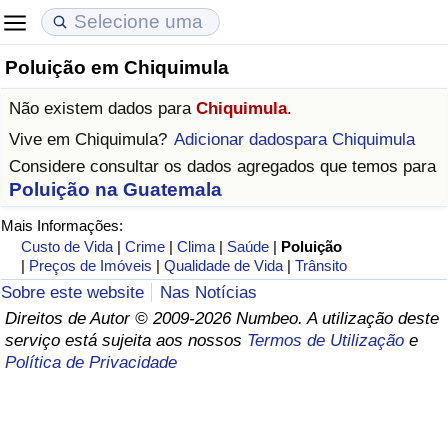
Poluição em Chiquimula
Custo de Vida
Preços de Imóveis
Qualidade de Vida
Não existem dados para
Chiquimula
.
Indicador de Custo de Vida (Atual)
Indicador de Preços de Imóveis (Atual)
Indicador de Qualidade de Vida
Vive em
Chiquimula
?
Adicionar dadospara Chiquimula
Considere consultar os dados agregados que temos para
Indicador de Custo de Vida
Indicador de Preços de Imóveis
Indicador de Qualidade de Vida (Atual)
Poluição na Guatemala
Mais Informações:
Indicador de Custo de Vida Por País
Indicador de Preços de Imóveis por País
Índice de qualidade de vida por país
Custo de Vida
|
Crime
|
Clima
|
Saúde
|
Poluição
|
Preços de Imóveis
|
Qualidade de Vida
|
Trânsito
em Aqaba
Crime
Sobre este website
Nas Notícias
Direitos de Autor © 2009-2026 Numbeo. A utilização deste
Taxa do Indicador de Crime (Atual)
serviço está sujeita aos nossos
Termos de Utilização
e
Política de Privacidade
Indicador de Crime
Índice de criminalidade por país