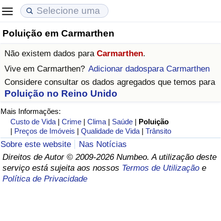
Poluição em Carmarthen
Custo de Vida
Preços de Imóveis
Qualidade de Vida
Não existem dados para
Carmarthen
.
Indicador de Custo de Vida (Atual)
Indicador de Preços de Imóveis (Atual)
Indicador de Qualidade de Vida
Vive em
Carmarthen
?
Adicionar dadospara Carmarthen
Considere consultar os dados agregados que temos para
Indicador de Custo de Vida
Indicador de Preços de Imóveis
Indicador de Qualidade de Vida (Atual)
Poluição no Reino Unido
Mais Informações:
Indicador de Custo de Vida Por País
Indicador de Preços de Imóveis por País
Índice de qualidade de vida por país
Custo de Vida
|
Crime
|
Clima
|
Saúde
|
Poluição
|
Preços de Imóveis
|
Qualidade de Vida
|
Trânsito
em Aqaba
Crime
Sobre este website
Nas Notícias
Direitos de Autor © 2009-2026 Numbeo. A utilização deste
Taxa do Indicador de Crime (Atual)
serviço está sujeita aos nossos
Termos de Utilização
e
Política de Privacidade
Indicador de Crime
Índice de criminalidade por país