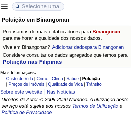
Poluição em Binangonan
Custo de Vida
Preços de Imóveis
Qualidade de Vida
Precisamos de mais colaboradores para
Binangonan
Indicador de Custo de Vida (Atual)
Indicador de Preços de Imóveis (Atual)
Indicador de Qualidade de Vida
para melhorar a qualidade dos nossos dados.
Vive em
Binangonan
?
Adicionar dadospara Binangonan
Indicador de Custo de Vida
Indicador de Preços de Imóveis
Indicador de Qualidade de Vida (Atual)
Considere consultar os dados agregados que temos para
Poluição nas Filipinas
Indicador de Custo de Vida Por País
Indicador de Preços de Imóveis por País
Índice de qualidade de vida por país
Mais Informações:
Custo de Vida
|
Crime
|
Clima
|
Saúde
|
Poluição
em Aqaba
Crime
|
Preços de Imóveis
|
Qualidade de Vida
|
Trânsito
Sobre este website
Nas Notícias
Taxa do Indicador de Crime (Atual)
Direitos de Autor © 2009-2026 Numbeo. A utilização deste
serviço está sujeita aos nossos
Termos de Utilização
e
Indicador de Crime
Política de Privacidade
Índice de criminalidade por país