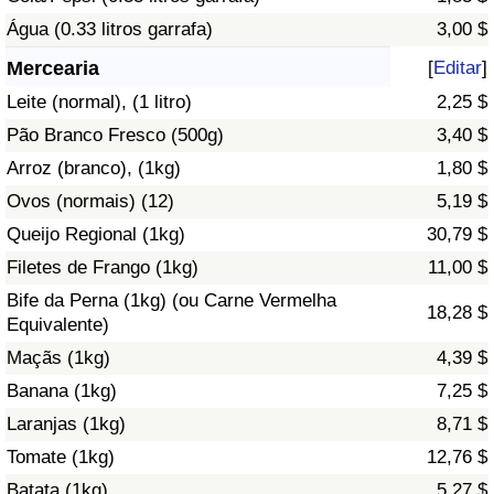
Água (0.33 litros garrafa)
3,00 $
Saúde
Mercearia
[
Editar
]
Indicador de Saúde (Atual)
Leite (normal), (1 litro)
2,25 $
Pão Branco Fresco (500g)
3,40 $
Indicador de Saúde
Arroz (branco), (1kg)
1,80 $
Ovos (normais) (12)
5,19 $
Indicador de Saúde por País
Queijo Regional (1kg)
30,79 $
Poluição
Filetes de Frango (1kg)
11,00 $
Bife da Perna (1kg) (ou Carne Vermelha
18,28 $
Indicador de Poluição (Atual)
Equivalente)
Maçãs (1kg)
4,39 $
Índice de poluição
Banana (1kg)
7,25 $
Laranjas (1kg)
8,71 $
Indicador de Poluição por País
Tomate (1kg)
12,76 $
Trânsito
Batata (1kg)
5,27 $