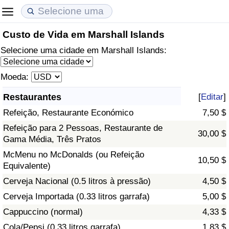
Custo de Vida em Marshall Islands
Custo de Vida
Preços de Imóveis
Qualidade de Vida
Selecione uma cidade em Marshall Islands:
Indicador de Custo de Vida (Atual)
Indicador de Preços de Imóveis (Atual)
Indicador de Qualidade de Vida
Moeda:
Indicador de Custo de Vida
Indicador de Preços de Imóveis
Indicador de Qualidade de Vida (Atual)
Restaurantes
[
Editar
]
Refeição, Restaurante Económico
7,50 $
Indicador de Custo de Vida Por País
Indicador de Preços de Imóveis por País
Índice de qualidade de vida por país
Refeição para 2 Pessoas, Restaurante de
30,00 $
Gama Média, Três Pratos
em Aqaba
Crime
McMenu no McDonalds (ou Refeição
10,50 $
Equivalente)
Taxa do Indicador de Crime (Atual)
Cerveja Nacional (0.5 litros à pressão)
4,50 $
Indicador de Crime
Cerveja Importada (0.33 litros garrafa)
5,00 $
Cappuccino (normal)
4,33 $
Índice de criminalidade por país
Cola/Pepsi (0.33 litros garrafa)
1,83 $