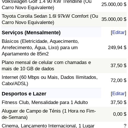
Volkswagen Golf 1.4 90 KW Trendline (Ou
25.000,00 $
Carro Novo Equivalente)
Toyota Corolla Sedan 1.6l 97kW Comfort (Ou
35.000,00 $
Carro Novo Equivalente)
Serviços (Mensalmente)
[
Editar
]
Básicos (Eletricidade, Aquecimento,
Arrefecimento, Água, Lixo) para um
249,94 $
Apartamento de 85m2
Plano mensal de celular com chamadas e
37,50 $
mais de 10 GB de dados
Internet (60 Mbps ou Mais, Dados Ilimitados,
72,00 $
Cabo/ADSL)
Desportos e Lazer
[
Editar
]
Fitness Club, Mensalidade para 1 Adulto
37,50 $
Aluguer de Campo de Ténis (1 Hora no Fim-
0,00 $
de-Semana)
Cinema, Lançamento Internacional, 1 Lugar
?