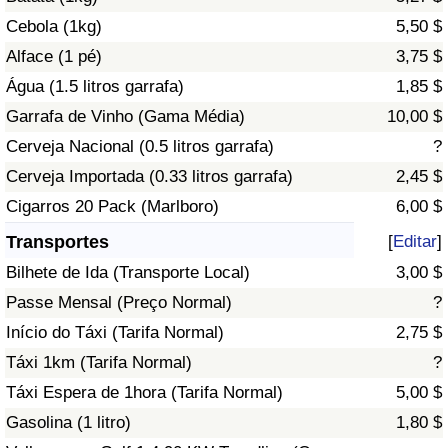
Cebola (1kg)
5,50 $
Indicador de Trânsito
Alface (1 pé)
3,75 $
Água (1.5 litros garrafa)
1,85 $
Indicador de Trânsito (Atual)
Garrafa de Vinho (Gama Média)
10,00 $
Cerveja Nacional (0.5 litros garrafa)
?
Indicador de Trânsito por País
Cerveja Importada (0.33 litros garrafa)
2,45 $
Cigarros 20 Pack (Marlboro)
6,00 $
Transportes
[
Editar
]
Bilhete de Ida (Transporte Local)
3,00 $
Passe Mensal (Preço Normal)
?
Início do Táxi (Tarifa Normal)
2,75 $
Táxi 1km (Tarifa Normal)
?
Táxi Espera de 1hora (Tarifa Normal)
5,00 $
Gasolina (1 litro)
1,80 $