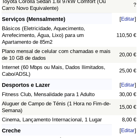
Toyota Corolla Sedan 1.6l 97kW Comfort (Ou
?
Carro Novo Equivalente)
Serviços (Mensalmente)
[
Editar
]
Básicos (Eletricidade, Aquecimento,
Arrefecimento, Água, Lixo) para um
110,50 €
Apartamento de 85m2
Plano mensal de celular com chamadas e mais
20,00 €
de 10 GB de dados
Internet (60 Mbps ou Mais, Dados Ilimitados,
25,00 €
Cabo/ADSL)
Desportos e Lazer
[
Editar
]
Fitness Club, Mensalidade para 1 Adulto
30,00 €
Aluguer de Campo de Ténis (1 Hora no Fim-de-
15,00 €
Semana)
Cinema, Lançamento Internacional, 1 Lugar
8,00 €
Creche
[
Editar
]