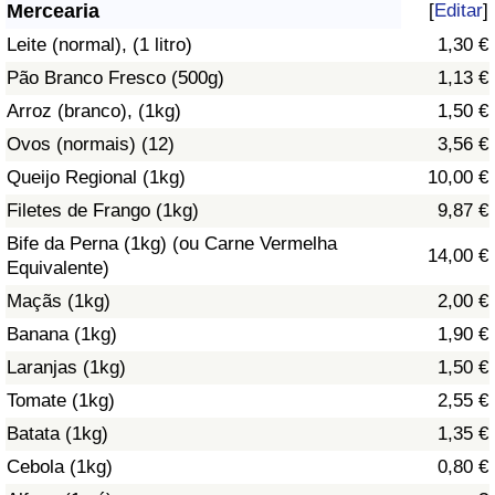
Mercearia
[
Editar
]
Saúde
Leite (normal), (1 litro)
1,30 €
Pão Branco Fresco (500g)
1,13 €
Indicador de Saúde (Atual)
Arroz (branco), (1kg)
1,50 €
Ovos (normais) (12)
3,56 €
Indicador de Saúde
Queijo Regional (1kg)
10,00 €
Indicador de Saúde por País
Filetes de Frango (1kg)
9,87 €
Bife da Perna (1kg) (ou Carne Vermelha
14,00 €
Poluição
Equivalente)
Maçãs (1kg)
2,00 €
Indicador de Poluição (Atual)
Banana (1kg)
1,90 €
Laranjas (1kg)
1,50 €
Índice de poluição
Tomate (1kg)
2,55 €
Indicador de Poluição por País
Batata (1kg)
1,35 €
Cebola (1kg)
0,80 €
Trânsito