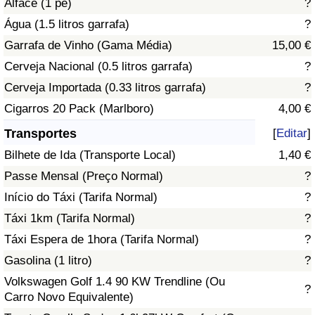
Alface (1 pé)
?
Água (1.5 litros garrafa)
?
Indicador de Trânsito
Garrafa de Vinho (Gama Média)
15,00 €
Cerveja Nacional (0.5 litros garrafa)
?
Indicador de Trânsito (Atual)
Cerveja Importada (0.33 litros garrafa)
?
Indicador de Trânsito por País
Cigarros 20 Pack (Marlboro)
4,00 €
Transportes
[
Editar
]
Bilhete de Ida (Transporte Local)
1,40 €
Passe Mensal (Preço Normal)
?
Início do Táxi (Tarifa Normal)
?
Táxi 1km (Tarifa Normal)
?
Táxi Espera de 1hora (Tarifa Normal)
?
Gasolina (1 litro)
?
Volkswagen Golf 1.4 90 KW Trendline (Ou
?
Carro Novo Equivalente)