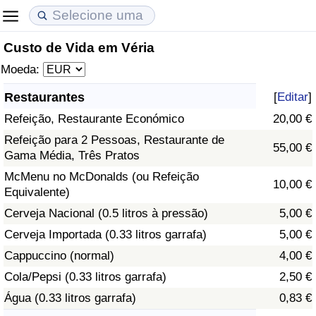
Custo de Vida em Véria
Custo de Vida
Preços de Imóveis
Qualidade de Vida
Moeda:
Indicador de Custo de Vida (Atual)
Indicador de Preços de Imóveis (Atual)
Indicador de Qualidade de Vida
Restaurantes
[
Editar
]
Refeição, Restaurante Económico
20,00 €
Indicador de Custo de Vida
Indicador de Preços de Imóveis
Indicador de Qualidade de Vida (Atual)
Refeição para 2 Pessoas, Restaurante de
55,00 €
Gama Média, Três Pratos
Indicador de Custo de Vida Por País
Indicador de Preços de Imóveis por País
Índice de qualidade de vida por país
McMenu no McDonalds (ou Refeição
10,00 €
Equivalente)
em Aqaba
Crime
Cerveja Nacional (0.5 litros à pressão)
5,00 €
Taxa do Indicador de Crime (Atual)
Cerveja Importada (0.33 litros garrafa)
5,00 €
Cappuccino (normal)
4,00 €
Indicador de Crime
Cola/Pepsi (0.33 litros garrafa)
2,50 €
Água (0.33 litros garrafa)
0,83 €
Índice de criminalidade por país