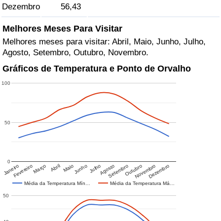
Dezembro
56,43
Melhores Meses Para Visitar
Melhores meses para visitar: Abril, Maio, Junho, Julho,
Agosto, Setembro, Outubro, Novembro.
Gráficos de Temperatura e Ponto de Orvalho
100
50
0
Janeiro
Fevereiro
Março
Abril
Maio
Junho
Julho
Agosto
Setembro
Outubro
Novembro
Dezembro
Média da Temperatura Mín…
Média da Temperatura Má…
50