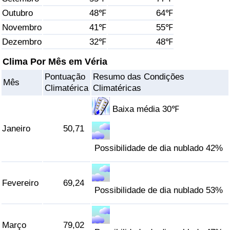
Outubro
48℉
64℉
Saúde
Novembro
41℉
55℉
Dezembro
32℉
48℉
Indicador de Saúde (Atual)
Clima Por Mês em Véria
Indicador de Saúde
Pontuação
Resumo das Condições
Mês
Climatérica
Climatéricas
Indicador de Saúde por País
Baixa média 30℉
Poluição
Janeiro
50,71
Possibilidade de dia nublado 42%
Indicador de Poluição (Atual)
Índice de poluição
Fevereiro
69,24
Possibilidade de dia nublado 53%
Indicador de Poluição por País
Março
79,02
Trânsito