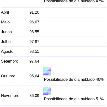
Possibilidade de dia nublado 47%
Indicador de Trânsito
Abril
91,20
Maio
96,67
Indicador de Trânsito (Atual)
Junho
98,55
Indicador de Trânsito por País
Julho
97,87
Agosto
98,55
Setembro
97,64
Outubro
95,64
Possibilidade de dia nublado 46%
Novembro
86,09
Possibilidade de dia nublado 51%