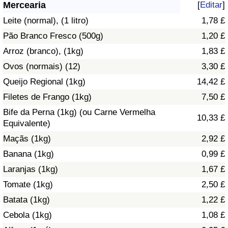
Mercearia
[
Editar
]
Saúde
Leite (normal), (1 litro)
1,78 £
Pão Branco Fresco (500g)
1,20 £
Indicador de Saúde (Atual)
Arroz (branco), (1kg)
1,83 £
Ovos (normais) (12)
3,30 £
Indicador de Saúde
Queijo Regional (1kg)
14,42 £
Indicador de Saúde por País
Filetes de Frango (1kg)
7,50 £
Bife da Perna (1kg) (ou Carne Vermelha
10,33 £
Poluição
Equivalente)
Maçãs (1kg)
2,92 £
Indicador de Poluição (Atual)
Banana (1kg)
0,99 £
Laranjas (1kg)
1,67 £
Índice de poluição
Tomate (1kg)
2,50 £
Indicador de Poluição por País
Batata (1kg)
1,22 £
Cebola (1kg)
1,08 £
Trânsito