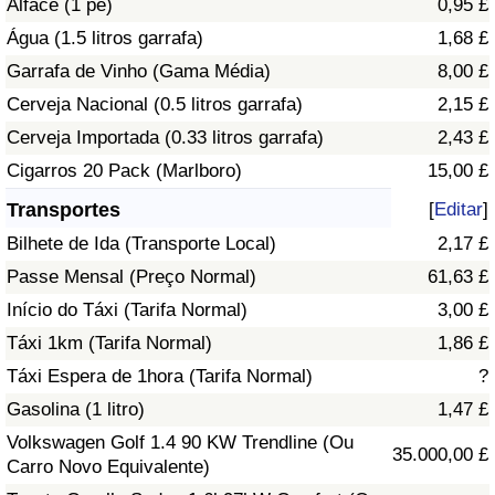
Alface (1 pé)
0,95 £
Água (1.5 litros garrafa)
1,68 £
Indicador de Trânsito
Garrafa de Vinho (Gama Média)
8,00 £
Cerveja Nacional (0.5 litros garrafa)
2,15 £
Indicador de Trânsito (Atual)
Cerveja Importada (0.33 litros garrafa)
2,43 £
Indicador de Trânsito por País
Cigarros 20 Pack (Marlboro)
15,00 £
Transportes
[
Editar
]
Bilhete de Ida (Transporte Local)
2,17 £
Passe Mensal (Preço Normal)
61,63 £
Início do Táxi (Tarifa Normal)
3,00 £
Táxi 1km (Tarifa Normal)
1,86 £
Táxi Espera de 1hora (Tarifa Normal)
?
Gasolina (1 litro)
1,47 £
Volkswagen Golf 1.4 90 KW Trendline (Ou
35.000,00 £
Carro Novo Equivalente)