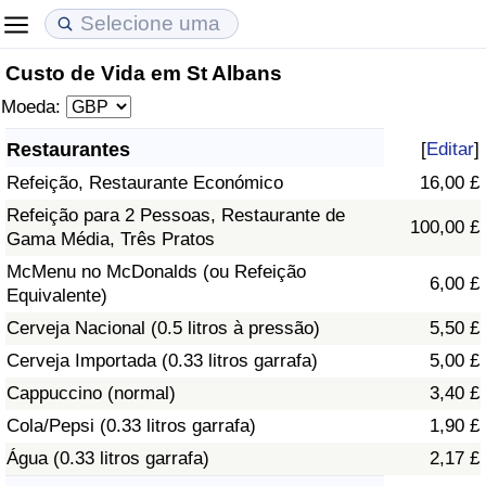
Custo de Vida em St Albans
Custo de Vida
Preços de Imóveis
Qualidade de Vida
Moeda:
Indicador de Custo de Vida (Atual)
Indicador de Preços de Imóveis (Atual)
Indicador de Qualidade de Vida
Restaurantes
[
Editar
]
Refeição, Restaurante Económico
16,00 £
Indicador de Custo de Vida
Indicador de Preços de Imóveis
Indicador de Qualidade de Vida (Atual)
Refeição para 2 Pessoas, Restaurante de
100,00 £
Gama Média, Três Pratos
Indicador de Custo de Vida Por País
Indicador de Preços de Imóveis por País
Índice de qualidade de vida por país
McMenu no McDonalds (ou Refeição
6,00 £
Equivalente)
em Aqaba
Crime
Cerveja Nacional (0.5 litros à pressão)
5,50 £
Taxa do Indicador de Crime (Atual)
Cerveja Importada (0.33 litros garrafa)
5,00 £
Cappuccino (normal)
3,40 £
Indicador de Crime
Cola/Pepsi (0.33 litros garrafa)
1,90 £
Água (0.33 litros garrafa)
2,17 £
Índice de criminalidade por país