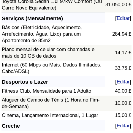
Toyota Corolla Sedan 1.6l 97kW Comfort (Ou
31.050,00 £
Carro Novo Equivalente)
Serviços (Mensalmente)
[
Editar
]
Básicos (Eletricidade, Aquecimento,
Arrefecimento, Água, Lixo) para um
284,94 £
Apartamento de 85m2
Plano mensal de celular com chamadas e
14,17 £
mais de 10 GB de dados
Internet (60 Mbps ou Mais, Dados Ilimitados,
33,75 £
Cabo/ADSL)
Desportos e Lazer
[
Editar
]
Fitness Club, Mensalidade para 1 Adulto
40,00 £
Aluguer de Campo de Ténis (1 Hora no Fim-
10,00 £
de-Semana)
Cinema, Lançamento Internacional, 1 Lugar
15,00 £
Creche
[
Editar
]