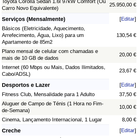
Toyota Corolla Sedan 1.6l 97kW Comfort (Ou
25.950,00 €
Carro Novo Equivalente)
Serviços (Mensalmente)
[
Editar
]
Básicos (Eletricidade, Aquecimento,
Arrefecimento, Água, Lixo) para um
130,54 €
Apartamento de 85m2
Plano mensal de celular com chamadas e
20,00 €
mais de 10 GB de dados
Internet (60 Mbps ou Mais, Dados Ilimitados,
23,67 €
Cabo/ADSL)
Desportos e Lazer
[
Editar
]
Fitness Club, Mensalidade para 1 Adulto
37,50 €
Aluguer de Campo de Ténis (1 Hora no Fim-
10,00 €
de-Semana)
Cinema, Lançamento Internacional, 1 Lugar
8,00 €
Creche
[
Editar
]