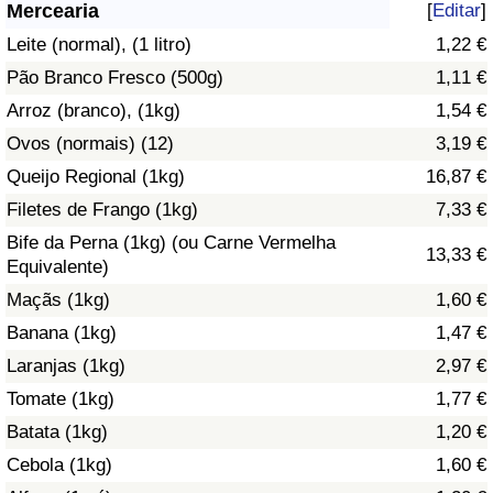
Mercearia
[
Editar
]
Saúde
Leite (normal), (1 litro)
1,22 €
Pão Branco Fresco (500g)
1,11 €
Indicador de Saúde (Atual)
Arroz (branco), (1kg)
1,54 €
Ovos (normais) (12)
3,19 €
Indicador de Saúde
Queijo Regional (1kg)
16,87 €
Indicador de Saúde por País
Filetes de Frango (1kg)
7,33 €
Bife da Perna (1kg) (ou Carne Vermelha
13,33 €
Poluição
Equivalente)
Maçãs (1kg)
1,60 €
Indicador de Poluição (Atual)
Banana (1kg)
1,47 €
Laranjas (1kg)
2,97 €
Índice de poluição
Tomate (1kg)
1,77 €
Indicador de Poluição por País
Batata (1kg)
1,20 €
Cebola (1kg)
1,60 €
Trânsito