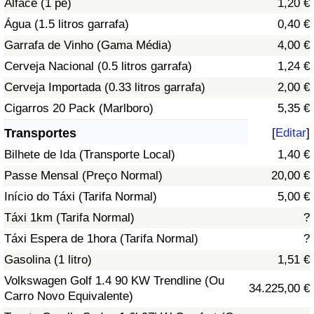
Alface (1 pé)
1,20 €
Água (1.5 litros garrafa)
0,40 €
Indicador de Trânsito
Garrafa de Vinho (Gama Média)
4,00 €
Cerveja Nacional (0.5 litros garrafa)
1,24 €
Indicador de Trânsito (Atual)
Cerveja Importada (0.33 litros garrafa)
2,00 €
Indicador de Trânsito por País
Cigarros 20 Pack (Marlboro)
5,35 €
Transportes
[
Editar
]
Bilhete de Ida (Transporte Local)
1,40 €
Passe Mensal (Preço Normal)
20,00 €
Início do Táxi (Tarifa Normal)
5,00 €
Táxi 1km (Tarifa Normal)
?
Táxi Espera de 1hora (Tarifa Normal)
?
Gasolina (1 litro)
1,51 €
Volkswagen Golf 1.4 90 KW Trendline (Ou
34.225,00 €
Carro Novo Equivalente)