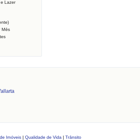
 e Lazer
nte)
r Mês
tes
allarta
de Imóveis
|
Qualidade de Vida
|
Trânsito