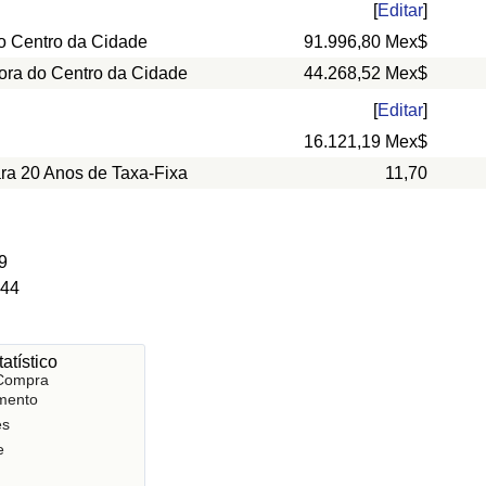
[
Editar
]
o Centro da Cidade
91.996,80 Mex$
ora do Centro da Cidade
44.268,52 Mex$
[
Editar
]
16.121,19 Mex$
ara 20 Anos de Taxa-Fixa
11,70
9
 44
atístico
 Compra
mento
es
e