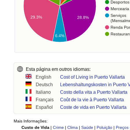
Desportos
Mercearia
Serviços
29.3%
28.8%
(Mensalme
Renda Po
Restauran
6.4%
Esta página em outros idiomas:
English
Cost of Living in Puerto Vallarta
Deutsch
Lebenshaltungskosten in Puerto V
Italiano
Costo della vita a Puerto Vallarta
Français
Coût de la vie à Puerto Vallarta
Español
Coste de vida en Puerto Vallarta
Mais Informações:
Custo de Vida
|
Crime
|
Clima
|
Saúde
|
Poluição
|
Preços 