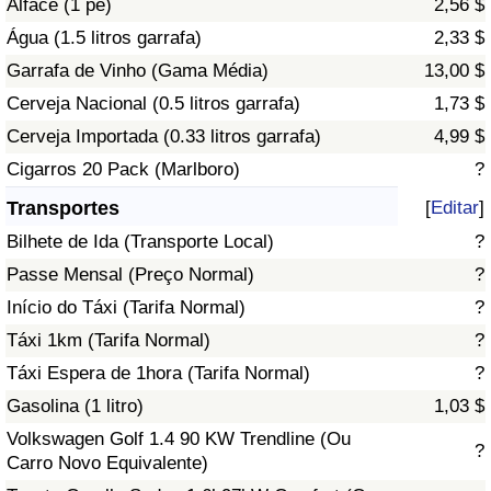
Alface (1 pé)
2,56 $
Água (1.5 litros garrafa)
2,33 $
Indicador de Trânsito
Garrafa de Vinho (Gama Média)
13,00 $
Cerveja Nacional (0.5 litros garrafa)
1,73 $
Indicador de Trânsito (Atual)
Cerveja Importada (0.33 litros garrafa)
4,99 $
Indicador de Trânsito por País
Cigarros 20 Pack (Marlboro)
?
Transportes
[
Editar
]
Bilhete de Ida (Transporte Local)
?
Passe Mensal (Preço Normal)
?
Início do Táxi (Tarifa Normal)
?
Táxi 1km (Tarifa Normal)
?
Táxi Espera de 1hora (Tarifa Normal)
?
Gasolina (1 litro)
1,03 $
Volkswagen Golf 1.4 90 KW Trendline (Ou
?
Carro Novo Equivalente)