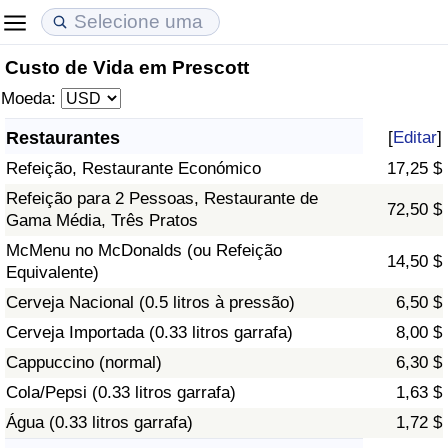
Custo de Vida em Prescott
Custo de Vida
Preços de Imóveis
Qualidade de Vida
Moeda:
Indicador de Custo de Vida (Atual)
Indicador de Preços de Imóveis (Atual)
Indicador de Qualidade de Vida
Restaurantes
[
Editar
]
Refeição, Restaurante Económico
17,25 $
Indicador de Custo de Vida
Indicador de Preços de Imóveis
Indicador de Qualidade de Vida (Atual)
Refeição para 2 Pessoas, Restaurante de
72,50 $
Gama Média, Três Pratos
Indicador de Custo de Vida Por País
Indicador de Preços de Imóveis por País
Índice de qualidade de vida por país
McMenu no McDonalds (ou Refeição
14,50 $
Equivalente)
em Aqaba
Crime
Cerveja Nacional (0.5 litros à pressão)
6,50 $
Taxa do Indicador de Crime (Atual)
Cerveja Importada (0.33 litros garrafa)
8,00 $
Cappuccino (normal)
6,30 $
Indicador de Crime
Cola/Pepsi (0.33 litros garrafa)
1,63 $
Água (0.33 litros garrafa)
1,72 $
Índice de criminalidade por país