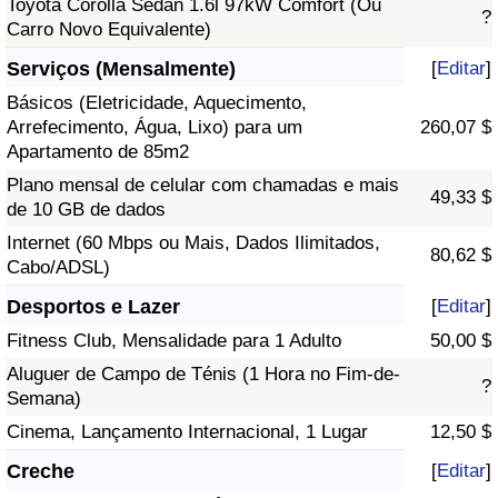
Toyota Corolla Sedan 1.6l 97kW Comfort (Ou
?
Carro Novo Equivalente)
Serviços (Mensalmente)
[
Editar
]
Básicos (Eletricidade, Aquecimento,
Arrefecimento, Água, Lixo) para um
260,07 $
Apartamento de 85m2
Plano mensal de celular com chamadas e mais
49,33 $
de 10 GB de dados
Internet (60 Mbps ou Mais, Dados Ilimitados,
80,62 $
Cabo/ADSL)
Desportos e Lazer
[
Editar
]
Fitness Club, Mensalidade para 1 Adulto
50,00 $
Aluguer de Campo de Ténis (1 Hora no Fim-de-
?
Semana)
Cinema, Lançamento Internacional, 1 Lugar
12,50 $
Creche
[
Editar
]