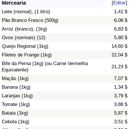
Mercearia
[
Editar
]
Saúde
Leite (normal), (1 litro)
1,41 $
Pão Branco Fresco (500g)
6,06 $
Indicador de Saúde (Atual)
Arroz (branco), (1kg)
6,83 $
Ovos (normais) (12)
5,80 $
Indicador de Saúde
Queijo Regional (1kg)
14,60 $
Indicador de Saúde por País
Filetes de Frango (1kg)
22,04 $
Bife da Perna (1kg) (ou Carne Vermelha
21,23 $
Poluição
Equivalente)
Maçãs (1kg)
7,07 $
Indicador de Poluição (Atual)
Banana (1kg)
1,34 $
Laranjas (1kg)
3,79 $
Índice de poluição
Tomate (1kg)
3,88 $
Indicador de Poluição por País
Batata (1kg)
5,87 $
Cebola (1kg)
3,51 $
Trânsito