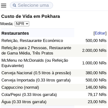
Custo de Vida em Pokhara
Custo de Vida
Preços de Imóveis
Qualidade de Vida
Moeda:
Indicador de Custo de Vida (Atual)
Indicador de Preços de Imóveis (Atual)
Indicador de Qualidade de Vida
Restaurantes
[
Editar
]
Refeição, Restaurante Económico
500,00 N₨
Indicador de Custo de Vida
Indicador de Preços de Imóveis
Indicador de Qualidade de Vida (Atual)
Refeição para 2 Pessoas, Restaurante
2.000,00 N₨
de Gama Média, Três Pratos
Indicador de Custo de Vida Por País
Indicador de Preços de Imóveis por País
Índice de qualidade de vida por país
McMenu no McDonalds (ou Refeição
1.000,00 N₨
Equivalente)
em Aqaba
Crime
Cerveja Nacional (0.5 litros à pressão)
380,00 N₨
Taxa do Indicador de Crime (Atual)
Cerveja Importada (0.33 litros garrafa)
500,00 N₨
Cappuccino (normal)
146,00 N₨
Indicador de Crime
Cola/Pepsi (0.33 litros garrafa)
79,17 N₨
Água (0.33 litros garrafa)
23,00 N₨
Índice de criminalidade por país