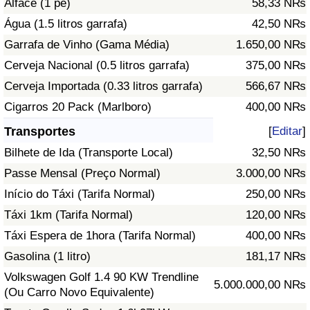
Alface (1 pé)
58,33 N₨
Água (1.5 litros garrafa)
42,50 N₨
Indicador de Trânsito
Garrafa de Vinho (Gama Média)
1.650,00 N₨
Cerveja Nacional (0.5 litros garrafa)
375,00 N₨
Indicador de Trânsito (Atual)
Cerveja Importada (0.33 litros garrafa)
566,67 N₨
Indicador de Trânsito por País
Cigarros 20 Pack (Marlboro)
400,00 N₨
Transportes
[
Editar
]
Bilhete de Ida (Transporte Local)
32,50 N₨
Passe Mensal (Preço Normal)
3.000,00 N₨
Início do Táxi (Tarifa Normal)
250,00 N₨
Táxi 1km (Tarifa Normal)
120,00 N₨
Táxi Espera de 1hora (Tarifa Normal)
400,00 N₨
Gasolina (1 litro)
181,17 N₨
Volkswagen Golf 1.4 90 KW Trendline
5.000.000,00 N₨
(Ou Carro Novo Equivalente)