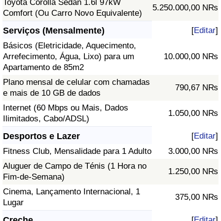
Toyota Corolla Sedan 1.6l 97kW
5.250.000,00 N₨
Comfort (Ou Carro Novo Equivalente)
Serviços (Mensalmente)
[
Editar
]
Básicos (Eletricidade, Aquecimento,
Arrefecimento, Água, Lixo) para um
10.000,00 N₨
Apartamento de 85m2
Plano mensal de celular com chamadas
790,67 N₨
e mais de 10 GB de dados
Internet (60 Mbps ou Mais, Dados
1.050,00 N₨
Ilimitados, Cabo/ADSL)
Desportos e Lazer
[
Editar
]
Fitness Club, Mensalidade para 1 Adulto
3.000,00 N₨
Aluguer de Campo de Ténis (1 Hora no
1.250,00 N₨
Fim-de-Semana)
Cinema, Lançamento Internacional, 1
375,00 N₨
Lugar
Creche
[
Editar
]