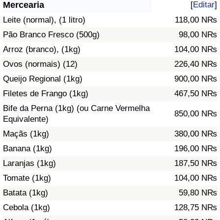
Mercearia
[
Editar
]
Saúde
Leite (normal), (1 litro)
118,00 N₨
Pão Branco Fresco (500g)
98,00 N₨
Indicador de Saúde (Atual)
Arroz (branco), (1kg)
104,00 N₨
Ovos (normais) (12)
226,40 N₨
Indicador de Saúde
Queijo Regional (1kg)
900,00 N₨
Indicador de Saúde por País
Filetes de Frango (1kg)
467,50 N₨
Bife da Perna (1kg) (ou Carne Vermelha
850,00 N₨
Poluição
Equivalente)
Maçãs (1kg)
380,00 N₨
Indicador de Poluição (Atual)
Banana (1kg)
196,00 N₨
Laranjas (1kg)
187,50 N₨
Índice de poluição
Tomate (1kg)
104,00 N₨
Indicador de Poluição por País
Batata (1kg)
59,80 N₨
Cebola (1kg)
128,75 N₨
Trânsito