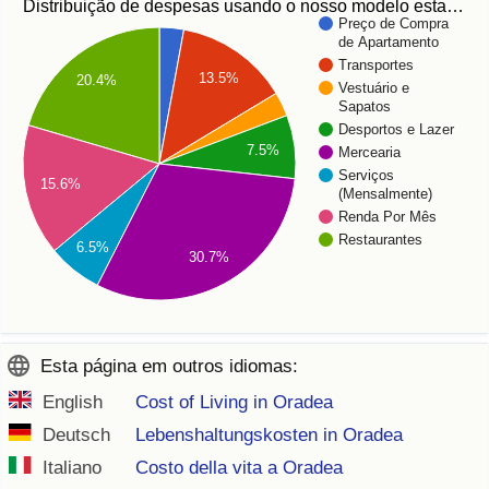
Distribuição de despesas usando o nosso modelo esta…
Preço de Compra
de Apartamento
Transportes
13.5%
20.4%
Vestuário e
Sapatos
Desportos e Lazer
7.5%
Mercearia
Serviços
15.6%
(Mensalmente)
Renda Por Mês
Restaurantes
6.5%
30.7%
Esta página em outros idiomas:
English
Cost of Living in Oradea
Deutsch
Lebenshaltungskosten in Oradea
Italiano
Costo della vita a Oradea