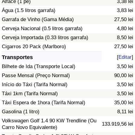
Alface (1 pé)
3,38 lei
Água (1.5 litros garrafa)
3,83 lei
Indicador de Trânsito
Garrafa de Vinho (Gama Média)
27,50 lei
Cerveja Nacional (0.5 litros garrafa)
4,80 lei
Indicador de Trânsito (Atual)
Cerveja Importada (0.33 litros garrafa)
8,50 lei
Indicador de Trânsito por País
Cigarros 20 Pack (Marlboro)
27,50 lei
Transportes
[
Editar
]
Bilhete de Ida (Transporte Local)
3,50 lei
Passe Mensal (Preço Normal)
90,00 lei
Início do Táxi (Tarifa Normal)
3,50 lei
Táxi 1km (Tarifa Normal)
3,50 lei
Táxi Espera de 1hora (Tarifa Normal)
35,00 lei
Gasolina (1 litro)
8,11 lei
Volkswagen Golf 1.4 90 KW Trendline (Ou
133.919,56 lei
Carro Novo Equivalente)