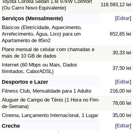
Toyota Corolla Sedan 1.6l 97kW Comfort
118.593,12 lei
(Ou Carro Novo Equivalente)
Serviços (Mensalmente)
[
Editar
]
Básicos (Eletricidade, Aquecimento,
Arrefecimento, Água, Lixo) para um
652,65 lei
Apartamento de 85m2
Plano mensal de celular com chamadas e
30,33 lei
mais de 10 GB de dados
Internet (60 Mbps ou Mais, Dados
37,50 lei
Ilimitados, Cabo/ADSL)
Desportos e Lazer
[
Editar
]
Fitness Club, Mensalidade para 1 Adulto
216,00 lei
Aluguer de Campo de Ténis (1 Hora no Fim-
78,00 lei
de-Semana)
Cinema, Lançamento Internacional, 1 Lugar
35,00 lei
Creche
[
Editar
]