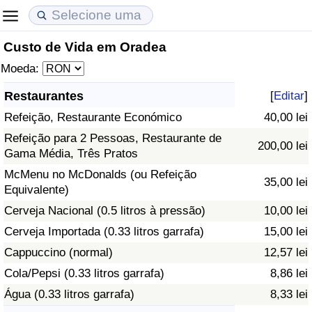
Custo de Vida em Oradea
Custo de Vida
Preços de Imóveis
Qualidade de Vida
Moeda:
Indicador de Custo de Vida (Atual)
Indicador de Preços de Imóveis (Atual)
Indicador de Qualidade de Vida
Restaurantes
[
Editar
]
Refeição, Restaurante Económico
40,00 lei
Indicador de Custo de Vida
Indicador de Preços de Imóveis
Indicador de Qualidade de Vida (Atual)
Refeição para 2 Pessoas, Restaurante de
200,00 lei
Gama Média, Três Pratos
Indicador de Custo de Vida Por País
Indicador de Preços de Imóveis por País
Índice de qualidade de vida por país
McMenu no McDonalds (ou Refeição
35,00 lei
Equivalente)
em Aqaba
Crime
Cerveja Nacional (0.5 litros à pressão)
10,00 lei
Taxa do Indicador de Crime (Atual)
Cerveja Importada (0.33 litros garrafa)
15,00 lei
Cappuccino (normal)
12,57 lei
Indicador de Crime
Cola/Pepsi (0.33 litros garrafa)
8,86 lei
Água (0.33 litros garrafa)
8,33 lei
Índice de criminalidade por país