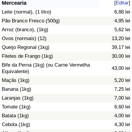
Mercearia
[
Editar
]
Saúde
Leite (normal), (1 litro)
6,88 lei
Pão Branco Fresco (500g)
4,95 lei
Indicador de Saúde (Atual)
Arroz (branco), (1kg)
5,62 lei
Ovos (normais) (12)
13,20 lei
Indicador de Saúde
Queijo Regional (1kg)
39,17 lei
Indicador de Saúde por País
Filetes de Frango (1kg)
30,00 lei
Bife da Perna (1kg) (ou Carne Vermelha
43,00 lei
Poluição
Equivalente)
Maçãs (1kg)
5,20 lei
Indicador de Poluição (Atual)
Banana (1kg)
7,25 lei
Laranjas (1kg)
7,00 lei
Índice de poluição
Tomate (1kg)
6,60 lei
Indicador de Poluição por País
Batata (1kg)
4,00 lei
Cebola (1kg)
4,30 lei
Trânsito