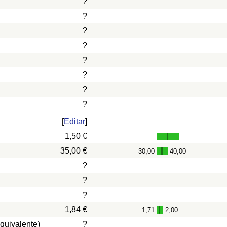
?
?
?
?
?
?
?
?
[
Editar
]
1,50 €
35,00 €
30,00
40,00
-
?
?
?
1,84 €
1,71
2,00
-
quivalente)
?