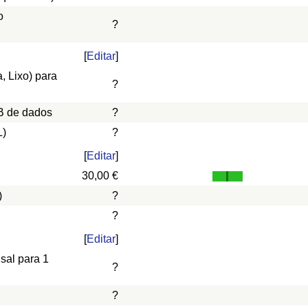
o
?
[
Editar
]
, Lixo) para
?
B de dados
?
L)
?
[
Editar
]
30,00 €
)
?
?
[
Editar
]
nsal para 1
?
?