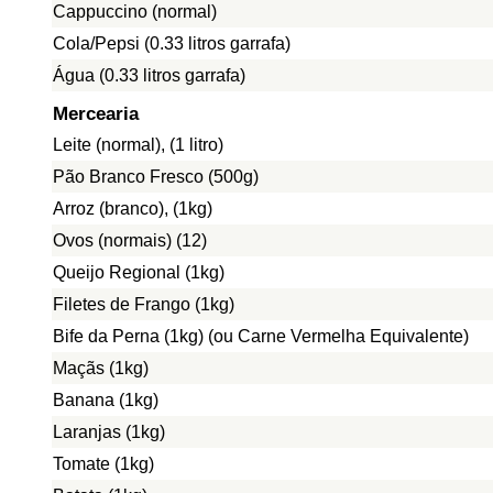
Cappuccino (normal)
Cola/Pepsi (0.33 litros garrafa)
Água (0.33 litros garrafa)
Mercearia
Leite (normal), (1 litro)
Pão Branco Fresco (500g)
Arroz (branco), (1kg)
Ovos (normais) (12)
Queijo Regional (1kg)
Filetes de Frango (1kg)
Bife da Perna (1kg) (ou Carne Vermelha Equivalente)
Maçãs (1kg)
Banana (1kg)
Laranjas (1kg)
Tomate (1kg)