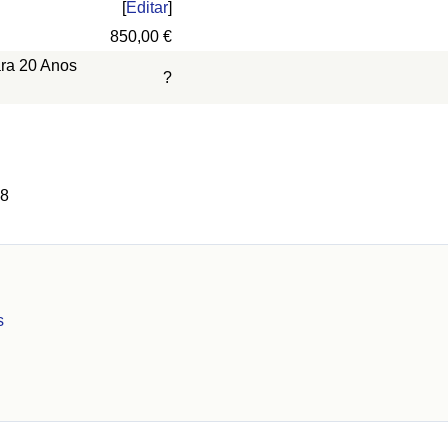
[
Editar
]
850,00 €
ara 20 Anos
?
 8
s